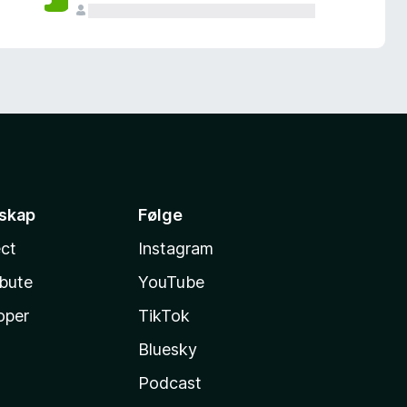
sskap
Følge
ct
Instagram
ibute
YouTube
oper
TikTok
Bluesky
Podcast