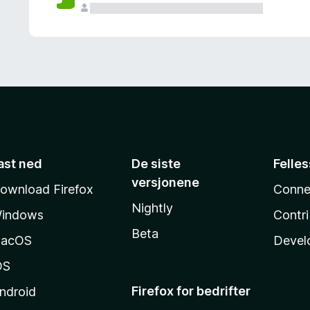
ast ned
De siste
Felle
versjonene
ownload Firefox
Conne
Nightly
indows
Contr
Beta
acOS
Devel
OS
Firefox for bedrifter
ndroid