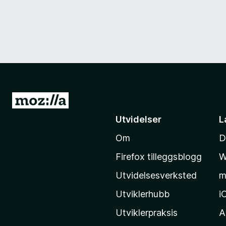
G
å
Utvidelser
L
t
Om
D
i
l
Firefox tilleggsblogg
W
M
Utvidelsesverksted
m
o
z
Utviklerhubb
i
i
Utviklerpraksis
A
l