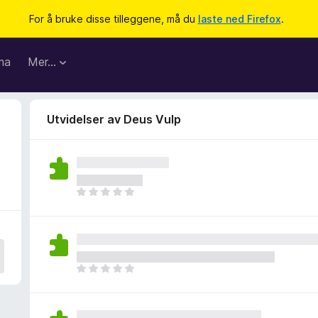
For å bruke disse tilleggene, må du
laste ned Firefox
.
ma
Mer…
Utvidelser av Deus Vulp
D
e
t
e
r
i
D
n
e
g
t
e
e