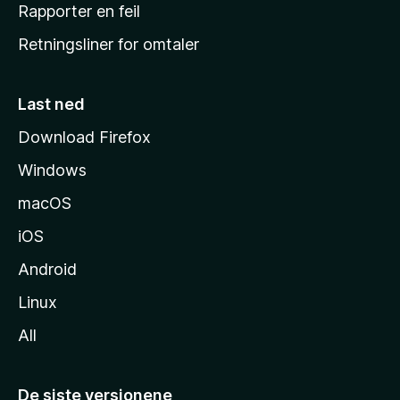
j
Rapporter en feil
e
Retningsliner for omtaler
m
m
e
Last ned
s
Download Firefox
i
Windows
d
e
macOS
iOS
Android
Linux
All
De siste versjonene