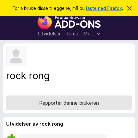
S
Logg inn
For å bruke disse tilleggene, må du
laste ned Firefox
.
A
v
ø
T
v
k
i
i
s
l
d
Utvidelser
Tema
Mer…
e
l
n
e
n
e
g
m
g
e
l
f
rock rong
d
o
i
n
r
g
F
e
n
i
Rapporter denne brukeren
r
e
f
Utvidelser av rock rong
o
x