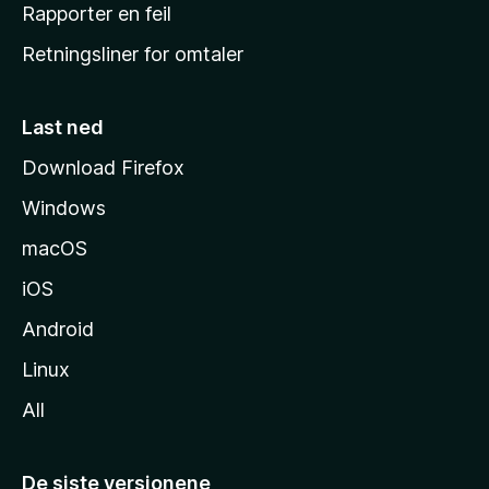
j
Rapporter en feil
e
Retningsliner for omtaler
m
m
e
Last ned
s
Download Firefox
i
Windows
d
e
macOS
iOS
Android
Linux
All
De siste versjonene