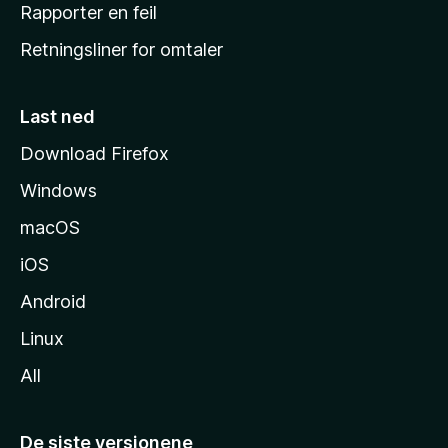
j
Rapporter en feil
e
Retningsliner for omtaler
m
m
e
Last ned
s
Download Firefox
i
Windows
d
e
macOS
iOS
Android
Linux
All
De siste versjonene