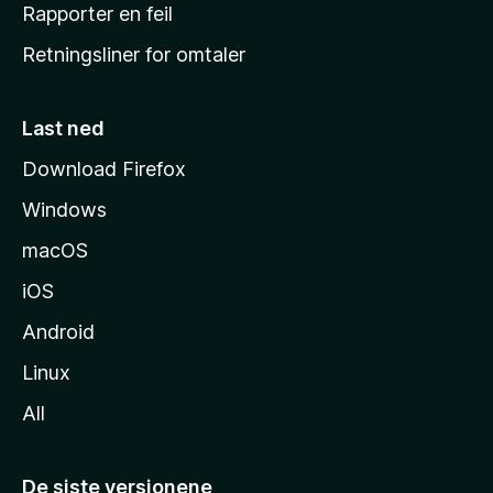
j
Rapporter en feil
e
Retningsliner for omtaler
m
m
e
Last ned
s
Download Firefox
i
Windows
d
e
macOS
iOS
Android
Linux
All
De siste versjonene