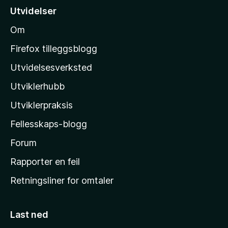
g
i
r
Utvidelser
e
l
i
r
Om
n
M
e
g
n
o
Firefox tilleggsblogg
e
n
z
r
å
Utvidelsesverksted
e
i
n
Utviklerhubb
l
n
l
å
Utviklerpraksis
a
Fellesskaps-blogg
s
h
Forum
j
Rapporter en feil
e
Retningsliner for omtaler
m
m
e
Last ned
s