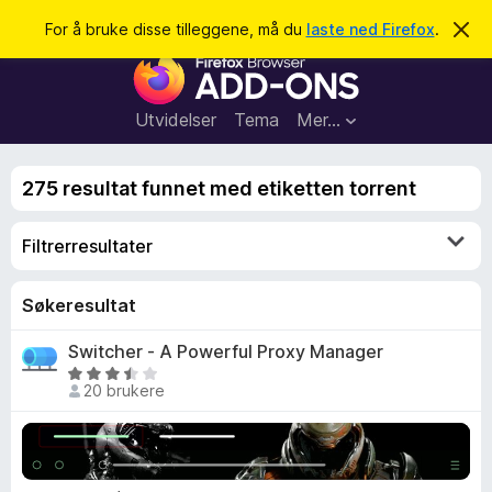
S
Logg inn
For å bruke disse tilleggene, må du
laste ned Firefox
.
A
v
ø
T
v
k
i
i
s
l
d
Utvidelser
Tema
Mer…
e
l
n
e
n
275 resultat funnet med etiketten torrent
e
g
m
g
e
l
Filtrerresultater
f
d
o
i
n
r
Søkeresultat
g
F
e
n
Switcher - A Powerful Proxy Manager
i
V
r
20 brukere
u
e
r
f
d
o
e
x
r