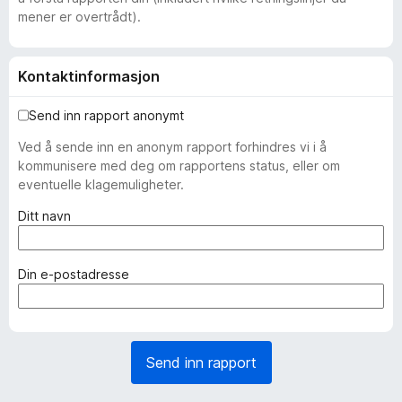
mener er overtrådt).
Kontaktinformasjon
Send inn rapport anonymt
Ved å sende inn en anonym rapport forhindres vi i å
kommunisere med deg om rapportens status, eller om
eventuelle klagemuligheter.
(
Ditt navn
n
ø
d
(
Din e-postadresse
v
n
e
ø
n
d
d
v
Send inn rapport
i
e
g
n