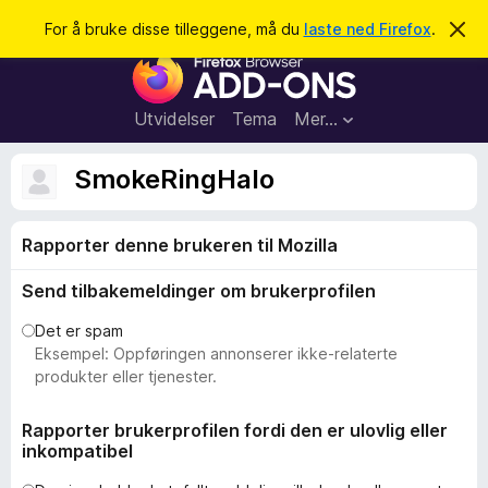
S
Logg inn
For å bruke disse tilleggene, må du
laste ned Firefox
.
A
v
ø
T
v
k
i
i
s
l
d
Utvidelser
Tema
Mer…
e
l
n
e
n
SmokeRingHalo
e
g
m
g
e
l
Rapporter denne brukeren til Mozilla
f
d
o
i
Send tilbakemeldinger om brukerprofilen
n
r
g
F
e
Det er spam
n
i
Eksempel: Oppføringen annonserer ikke-relaterte
r
produkter eller tjenester.
e
f
Rapporter brukerprofilen fordi den er ulovlig eller
inkompatibel
o
x