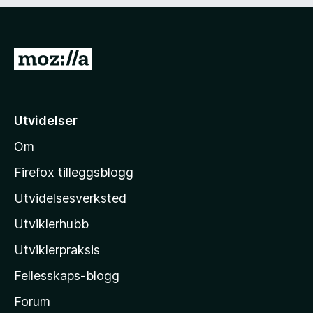
)
d
i
g
)
G
å
t
i
Utvidelser
l
Om
M
o
Firefox tilleggsblogg
z
Utvidelsesverksted
i
Utviklerhubb
l
l
Utviklerpraksis
a
Fellesskaps-blogg
s
h
Forum