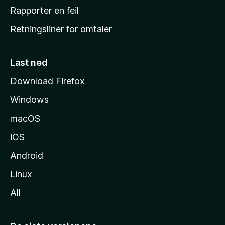
j
Rapporter en feil
e
Retningsliner for omtaler
m
m
e
Last ned
s
Download Firefox
i
Windows
d
e
macOS
iOS
Android
Linux
All