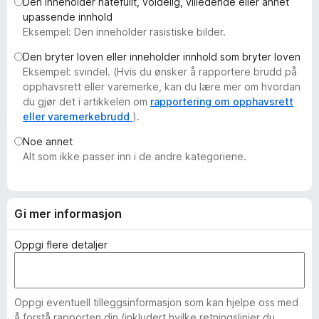
Den inneholder hatefullt, voldelig, villedende eller annet
-
upassende innhold
n
Eksempel: Den inneholder rasistiske bilder.
e
Den bryter loven eller inneholder innhold som bryter loven
t
Eksempel: svindel. (Hvis du ønsker å rapportere brudd på
t
opphavsrett eller varemerke, kan du lære mer om hvordan
l
du gjør det i artikkelen om
rapportering om opphavsrett
e
eller varemerkebrudd
).
s
Noe annet
e
Alt som ikke passer inn i de andre kategoriene.
r
Gi mer informasjon
Oppgi flere detaljer
Oppgi eventuell tilleggsinformasjon som kan hjelpe oss med
å forstå rapporten din (inkludert hvilke retningslinjer du