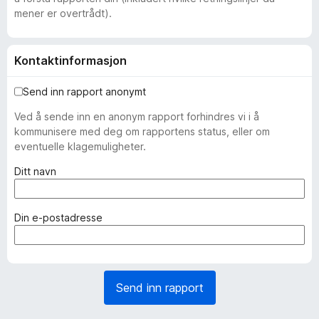
mener er overtrådt).
Kontaktinformasjon
Send inn rapport anonymt
Ved å sende inn en anonym rapport forhindres vi i å
kommunisere med deg om rapportens status, eller om
eventuelle klagemuligheter.
(
Ditt navn
n
ø
d
(
Din e-postadresse
v
n
e
ø
n
d
d
v
Send inn rapport
i
e
g
n