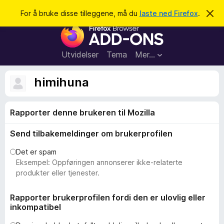
S
Logg inn
For å bruke disse tilleggene, må du
laste ned Firefox
.
A
v
ø
T
v
k
i
i
s
l
d
Utvidelser
Tema
Mer…
e
l
n
e
n
himihuna
e
g
m
g
e
l
Rapporter denne brukeren til Mozilla
f
d
o
i
Send tilbakemeldinger om brukerprofilen
n
r
g
F
e
Det er spam
n
i
Eksempel: Oppføringen annonserer ikke-relaterte
r
produkter eller tjenester.
e
f
Rapporter brukerprofilen fordi den er ulovlig eller
inkompatibel
o
x