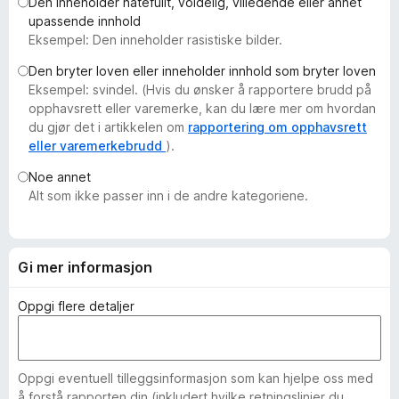
Den inneholder hatefullt, voldelig, villedende eller annet
-
upassende innhold
n
Eksempel: Den inneholder rasistiske bilder.
e
Den bryter loven eller inneholder innhold som bryter loven
t
Eksempel: svindel. (Hvis du ønsker å rapportere brudd på
t
opphavsrett eller varemerke, kan du lære mer om hvordan
l
du gjør det i artikkelen om
rapportering om opphavsrett
e
eller varemerkebrudd
).
s
Noe annet
e
Alt som ikke passer inn i de andre kategoriene.
r
Gi mer informasjon
Oppgi flere detaljer
Oppgi eventuell tilleggsinformasjon som kan hjelpe oss med
å forstå rapporten din (inkludert hvilke retningslinjer du