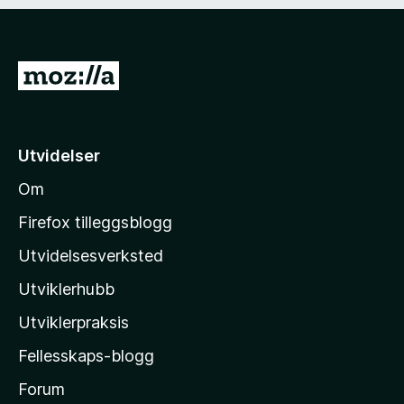
)
d
i
g
)
G
å
t
i
Utvidelser
l
Om
M
o
Firefox tilleggsblogg
z
Utvidelsesverksted
i
Utviklerhubb
l
l
Utviklerpraksis
a
Fellesskaps-blogg
s
h
Forum