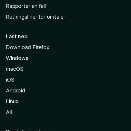
j
Rapporter en feil
e
Retningsliner for omtaler
m
m
e
Last ned
s
Download Firefox
i
Windows
d
e
macOS
iOS
Android
Linux
All