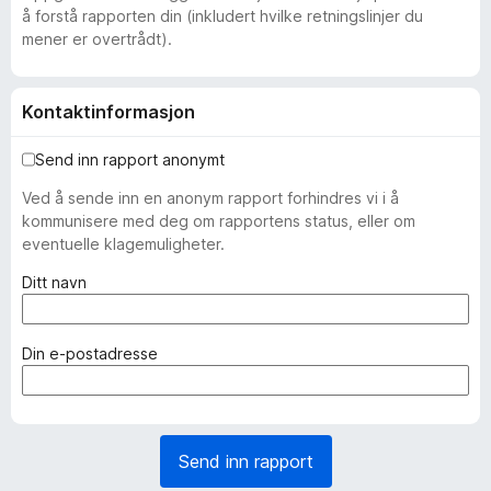
å forstå rapporten din (inkludert hvilke retningslinjer du
mener er overtrådt).
Kontaktinformasjon
Send inn rapport anonymt
Ved å sende inn en anonym rapport forhindres vi i å
kommunisere med deg om rapportens status, eller om
eventuelle klagemuligheter.
(
Ditt navn
n
ø
d
(
Din e-postadresse
v
n
e
ø
n
d
d
v
Send inn rapport
i
e
g
n