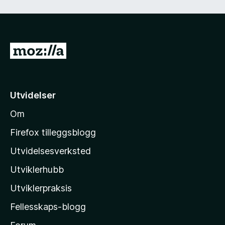
)
d
i
g
)
G
å
t
i
Utvidelser
l
Om
M
o
Firefox tilleggsblogg
z
Utvidelsesverksted
i
Utviklerhubb
l
l
Utviklerpraksis
a
Fellesskaps-blogg
s