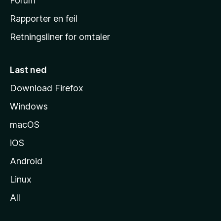
h
Forum
j
Rapporter en feil
e
Retningsliner for omtaler
m
m
e
Last ned
s
Download Firefox
i
Windows
d
e
macOS
iOS
Android
Linux
All