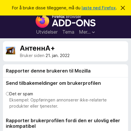
S
Logg inn
For å bruke disse tilleggene, må du
laste ned Firefox
.
A
v
ø
T
v
k
i
i
s
l
d
Utvidelser
Tema
Mer…
e
l
n
e
n
АнтеннА+
e
g
m
Bruker siden
21. jan. 2022
g
e
l
f
d
Rapporter denne brukeren til Mozilla
o
i
n
r
Send tilbakemeldinger om brukerprofilen
g
F
e
n
Det er spam
i
Eksempel: Oppføringen annonserer ikke-relaterte
r
produkter eller tjenester.
e
f
Rapporter brukerprofilen fordi den er ulovlig eller
o
inkompatibel
x