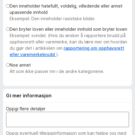
-
Den inneholder hatefullt, voldelig, villedende eller annet
upassende innhold
n
Eksempel: Den inneholder rasistiske bilder.
e
t
Den bryter loven eller inneholder innhold som bryter loven
t
Eksempel: svindel. (Hvis du ønsker å rapportere brudd på
l
opphavsrett eller varemerke, kan du lære mer om hvordan
du gjør det i artikkelen om
rapportering om opphavsrett
e
eller varemerkebrudd
).
s
e
Noe annet
r
Alt som ikke passer inn i de andre kategoriene.
Gi mer informasjon
Oppgi flere detaljer
Oppgi eventuell tilleggsinformasjon som kan hjelpe oss med