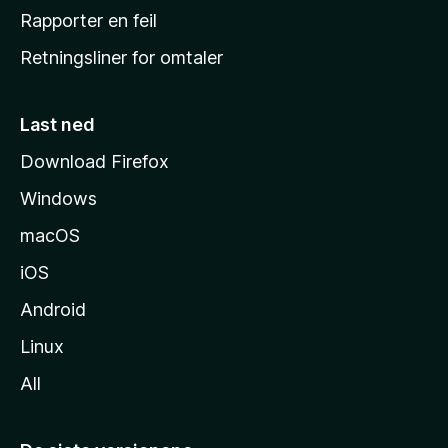
j
Rapporter en feil
e
Retningsliner for omtaler
m
m
e
Last ned
s
Download Firefox
i
Windows
d
e
macOS
iOS
Android
Linux
All