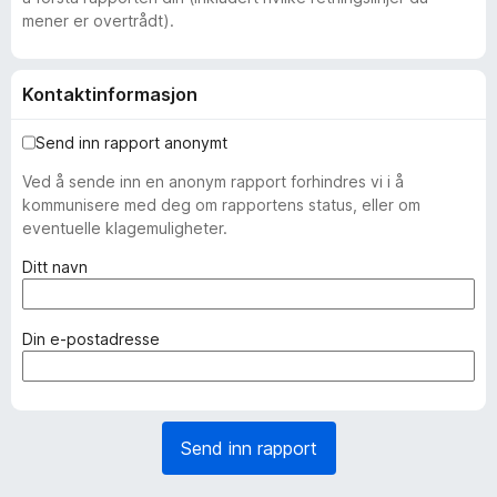
mener er overtrådt).
Kontaktinformasjon
Send inn rapport anonymt
Ved å sende inn en anonym rapport forhindres vi i å
kommunisere med deg om rapportens status, eller om
eventuelle klagemuligheter.
(
Ditt navn
n
ø
d
(
Din e-postadresse
v
n
e
ø
n
d
d
v
Send inn rapport
i
e
g
n