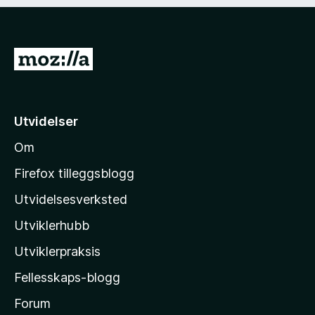
)
d
i
g
)
G
å
t
i
Utvidelser
l
Om
M
o
Firefox tilleggsblogg
z
Utvidelsesverksted
i
Utviklerhubb
l
l
Utviklerpraksis
a
Fellesskaps-blogg
s
h
Forum