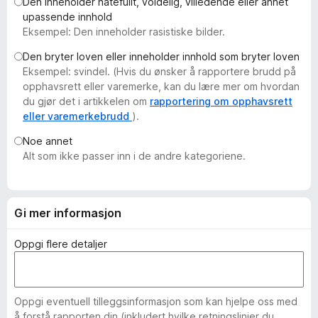
Den inneholder hatefullt, voldelig, villedende eller annet
-
upassende innhold
n
Eksempel: Den inneholder rasistiske bilder.
e
Den bryter loven eller inneholder innhold som bryter loven
t
Eksempel: svindel. (Hvis du ønsker å rapportere brudd på
t
opphavsrett eller varemerke, kan du lære mer om hvordan
l
du gjør det i artikkelen om
rapportering om opphavsrett
e
eller varemerkebrudd
).
s
Noe annet
e
Alt som ikke passer inn i de andre kategoriene.
r
Gi mer informasjon
Oppgi flere detaljer
Oppgi eventuell tilleggsinformasjon som kan hjelpe oss med
å forstå rapporten din (inkludert hvilke retningslinjer du