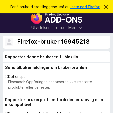
S
Logg inn
For å bruke disse tilleggene, må du
laste ned Firefox
.
A
v
ø
T
v
k
i
i
s
l
d
Utvidelser
Tema
Mer…
e
l
n
e
n
Firefox-bruker 16945218
e
g
m
g
e
l
Rapporter denne brukeren til Mozilla
f
d
o
i
Send tilbakemeldinger om brukerprofilen
n
r
g
F
e
Det er spam
n
i
Eksempel: Oppføringen annonserer ikke-relaterte
r
produkter eller tjenester.
e
f
Rapporter brukerprofilen fordi den er ulovlig eller
inkompatibel
o
x