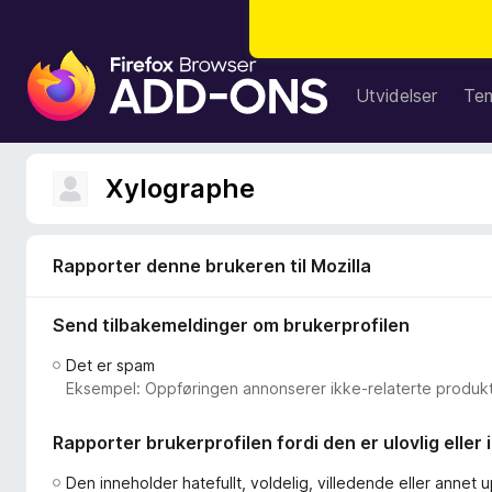
T
i
Utvidelser
Te
l
l
e
Xylographe
g
g
f
Rapporter denne brukeren til Mozilla
o
r
Send tilbakemeldinger om brukerprofilen
F
i
Det er spam
r
Eksempel: Oppføringen annonserer ikke-relaterte produkte
e
f
Rapporter brukerprofilen fordi den er ulovlig eller
o
x
Den inneholder hatefullt, voldelig, villedende eller annet