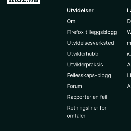
å
Utvidelser
L
t
Om
D
i
l
Firefox tilleggsblogg
W
M
Utvidelsesverksted
m
o
z
Utviklerhubb
i
i
Utviklerpraksis
A
l
Fellesskaps-blogg
L
l
a
Forum
Al
s
Rapporter en feil
h
Retningsliner for
j
omtaler
e
m