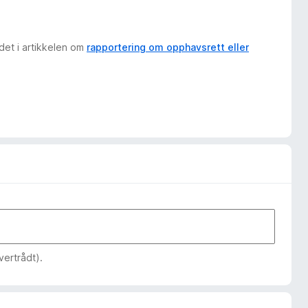
det i artikkelen om
rapportering om opphavsrett eller
vertrådt).