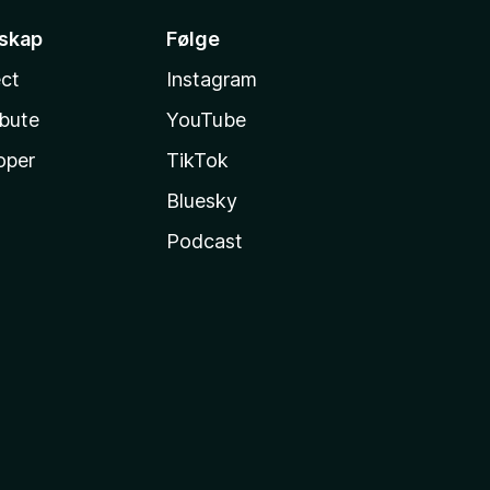
sskap
Følge
ct
Instagram
ibute
YouTube
oper
TikTok
Bluesky
Podcast