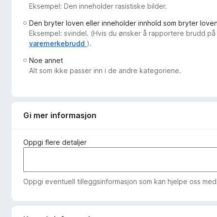
Eksempel: Den inneholder rasistiske bilder.
-
n
Den bryter loven eller inneholder innhold som bryter love
e
Eksempel: svindel. (Hvis du ønsker å rapportere brudd på
t
varemerkebrudd
).
t
Noe annet
l
Alt som ikke passer inn i de andre kategoriene.
e
s
e
r
Gi mer informasjon
Oppgi flere detaljer
Oppgi eventuell tilleggsinformasjon som kan hjelpe oss med å