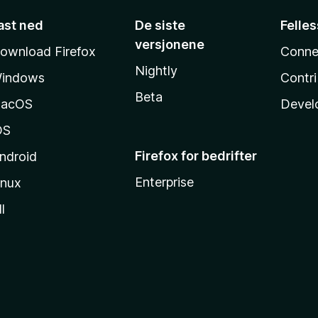
ast ned
De siste
Felle
versjonene
ownload Firefox
Conne
Nightly
indows
Contr
Beta
acOS
Devel
OS
Firefox for bedrifter
ndroid
Enterprise
inux
l