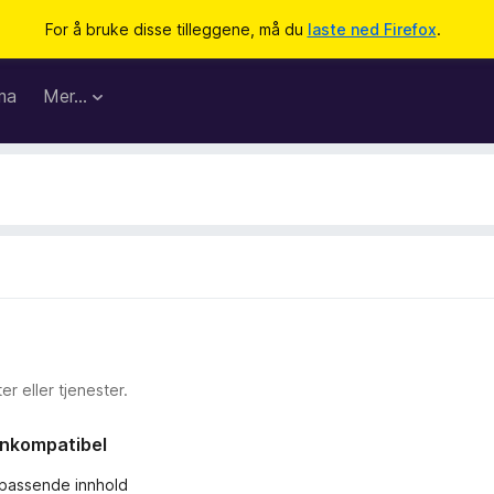
For å bruke disse tilleggene, må du
laste ned Firefox
.
ma
Mer…
r eller tjenester.
 inkompatibel
 upassende innhold