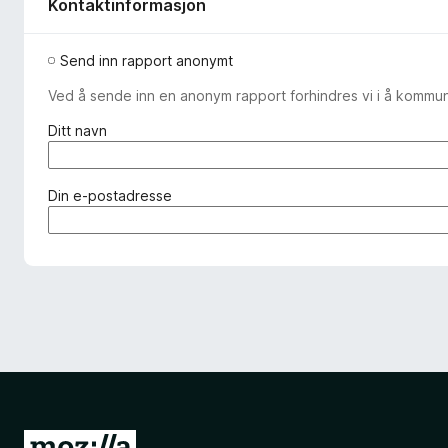
Kontaktinformasjon
Send inn rapport anonymt
Ved å sende inn en anonym rapport forhindres vi i å kommun
(
Ditt navn
n
ø
d
(
Din e-postadresse
v
n
e
ø
n
d
d
v
i
e
g
n
)
d
i
g
)
G