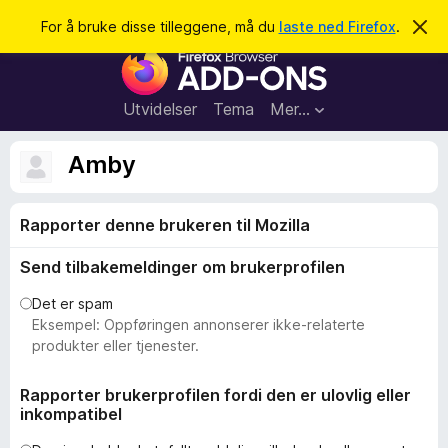
S
Logg inn
For å bruke disse tilleggene, må du
laste ned Firefox
.
A
v
ø
T
v
k
i
i
s
l
d
Utvidelser
Tema
Mer…
e
l
n
e
n
Amby
e
g
m
g
e
l
Rapporter denne brukeren til Mozilla
f
d
o
i
Send tilbakemeldinger om brukerprofilen
n
r
g
F
e
Det er spam
n
i
Eksempel: Oppføringen annonserer ikke-relaterte
r
produkter eller tjenester.
e
f
Rapporter brukerprofilen fordi den er ulovlig eller
inkompatibel
o
x