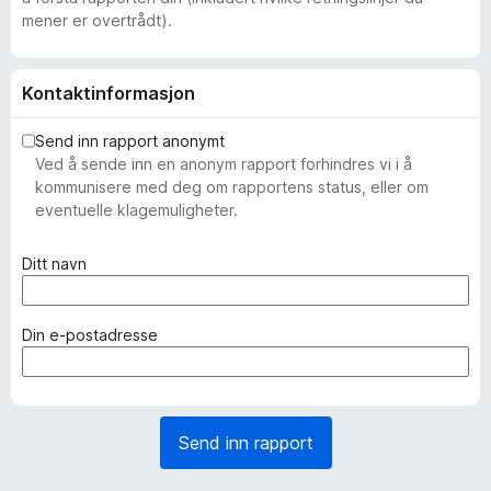
mener er overtrådt).
Kontaktinformasjon
Send inn rapport anonymt
Ved å sende inn en anonym rapport forhindres vi i å
kommunisere med deg om rapportens status, eller om
eventuelle klagemuligheter.
(
Ditt navn
n
ø
d
(
Din e-postadresse
v
n
e
ø
n
d
d
v
Send inn rapport
i
e
g
n