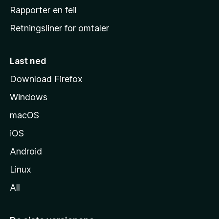
j
Rapporter en feil
e
Retningsliner for omtaler
m
m
e
Last ned
s
Download Firefox
i
Windows
d
e
macOS
iOS
Android
Linux
All