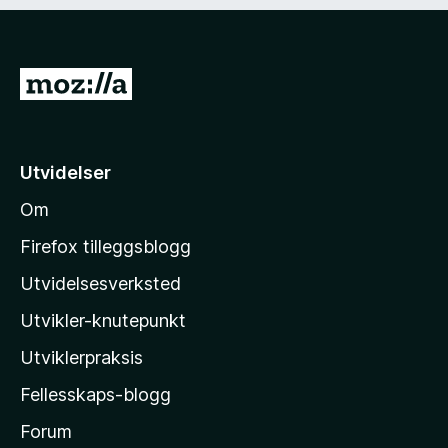
)
d
i
g
)
G
å
t
i
Utvidelser
l
Om
M
o
Firefox tilleggsblogg
z
Utvidelsesverksted
i
Utvikler-knutepunkt
l
l
Utviklerpraksis
a
Fellesskaps-blogg
s
h
Forum