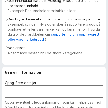
Den inneholder hatefullt, voldelig, villedende eller annet
-
upassende innhold
n
Eksempel: Den inneholder rasistiske bilder.
e
Den bryter loven eller inneholder innhold som bryter loven
t
Eksempel: svindel. (Hvis du ønsker å rapportere brudd på
t
opphavsrett eller varemerke, kan du lære mer om hvordan
l
du gjør det i artikkelen om
rapportering om opphavsrett
e
eller varemerkebrudd
).
s
Noe annet
e
Alt som ikke passer inn i de andre kategoriene.
r
Gi mer informasjon
Oppgi flere detaljer
Oppgi eventuell tilleggsinformasjon som kan hjelpe oss med
å forstå rapporten din (inkludert hvilke retningslinjer du