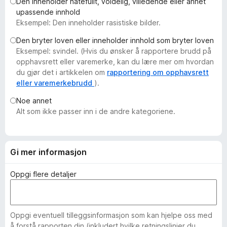
Den inneholder hatefullt, voldelig, villedende eller annet
-
upassende innhold
n
Eksempel: Den inneholder rasistiske bilder.
e
Den bryter loven eller inneholder innhold som bryter loven
t
Eksempel: svindel. (Hvis du ønsker å rapportere brudd på
t
opphavsrett eller varemerke, kan du lære mer om hvordan
l
du gjør det i artikkelen om
rapportering om opphavsrett
e
eller varemerkebrudd
).
s
Noe annet
e
Alt som ikke passer inn i de andre kategoriene.
r
Gi mer informasjon
Oppgi flere detaljer
Oppgi eventuell tilleggsinformasjon som kan hjelpe oss med
å forstå rapporten din (inkludert hvilke retningslinjer du