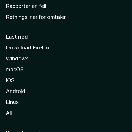
j
Rapporter en feil
e
Retningsliner for omtaler
m
m
e
Last ned
s
Download Firefox
i
Windows
d
e
macOS
iOS
Android
Linux
All