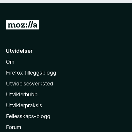
)
d
i
g
)
G
å
t
i
Utvidelser
l
Om
M
o
Firefox tilleggsblogg
z
Utvidelsesverksted
i
Utviklerhubb
l
l
Utviklerpraksis
a
Fellesskaps-blogg
s
h
Forum