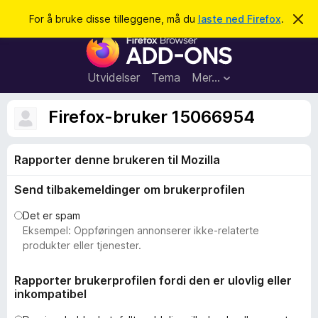
S
Logg inn
For å bruke disse tilleggene, må du
laste ned Firefox
.
A
v
ø
T
v
k
i
i
s
l
d
Utvidelser
Tema
Mer…
e
l
n
e
n
Firefox-bruker 15066954
e
g
m
g
e
l
Rapporter denne brukeren til Mozilla
f
d
o
i
Send tilbakemeldinger om brukerprofilen
n
r
g
F
e
Det er spam
n
i
Eksempel: Oppføringen annonserer ikke-relaterte
r
produkter eller tjenester.
e
f
Rapporter brukerprofilen fordi den er ulovlig eller
inkompatibel
o
x