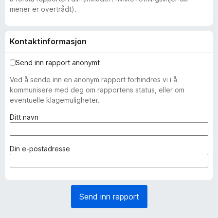
mener er overtrådt).
Kontaktinformasjon
Send inn rapport anonymt
Ved å sende inn en anonym rapport forhindres vi i å
kommunisere med deg om rapportens status, eller om
eventuelle klagemuligheter.
(
Ditt navn
n
ø
d
(
Din e-postadresse
v
n
e
ø
n
d
d
v
Send inn rapport
i
e
g
n