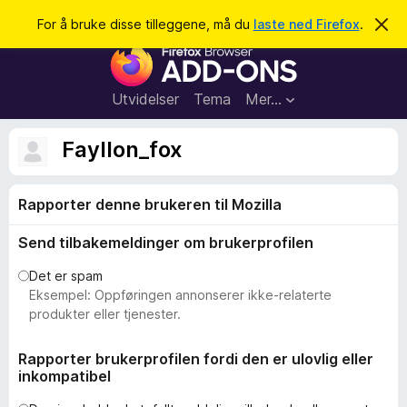
S
Logg inn
For å bruke disse tilleggene, må du
laste ned Firefox
.
A
v
ø
T
v
k
i
i
s
l
d
Utvidelser
Tema
Mer…
e
l
n
e
n
Fayllon_fox
e
g
m
g
e
l
Rapporter denne brukeren til Mozilla
f
d
o
i
Send tilbakemeldinger om brukerprofilen
n
r
g
F
e
Det er spam
n
i
Eksempel: Oppføringen annonserer ikke-relaterte
r
produkter eller tjenester.
e
f
Rapporter brukerprofilen fordi den er ulovlig eller
inkompatibel
o
x