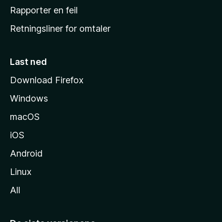
j
Rapporter en feil
e
Retningsliner for omtaler
m
m
e
Last ned
s
Download Firefox
i
Windows
d
e
macOS
iOS
Android
Linux
All