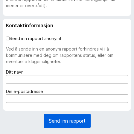
mener er overtrådt).
Kontaktinformasjon
Send inn rapport anonymt
Ved å sende inn en anonym rapport forhindres vi i å
kommunisere med deg om rapportens status, eller om
eventuelle klagemuligheter.
(
Ditt navn
n
ø
d
(
Din e-postadresse
v
n
e
ø
n
d
d
v
Send inn rapport
i
e
g
n