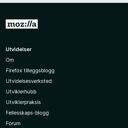
)
d
i
g
)
G
å
t
i
Utvidelser
l
Om
M
o
Firefox tilleggsblogg
z
Utvidelsesverksted
i
Utviklerhubb
l
l
Utviklerpraksis
a
Fellesskaps-blogg
s
h
Forum