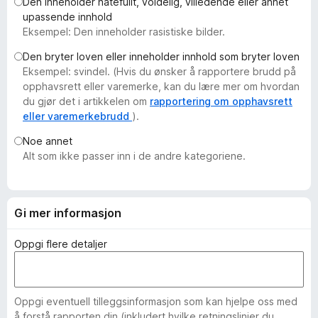
Den inneholder hatefullt, voldelig, villedende eller annet
-
upassende innhold
n
Eksempel: Den inneholder rasistiske bilder.
e
Den bryter loven eller inneholder innhold som bryter loven
t
Eksempel: svindel. (Hvis du ønsker å rapportere brudd på
t
opphavsrett eller varemerke, kan du lære mer om hvordan
l
du gjør det i artikkelen om
rapportering om opphavsrett
e
eller varemerkebrudd
).
s
Noe annet
e
Alt som ikke passer inn i de andre kategoriene.
r
Gi mer informasjon
Oppgi flere detaljer
Oppgi eventuell tilleggsinformasjon som kan hjelpe oss med
å forstå rapporten din (inkludert hvilke retningslinjer du