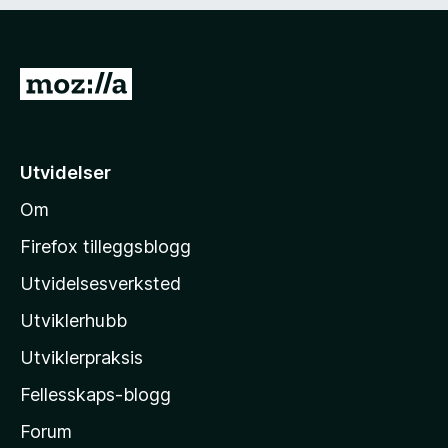
)
d
i
g
)
G
å
t
i
Utvidelser
l
Om
M
o
Firefox tilleggsblogg
z
Utvidelsesverksted
i
Utviklerhubb
l
l
Utviklerpraksis
a
Fellesskaps-blogg
s
h
Forum