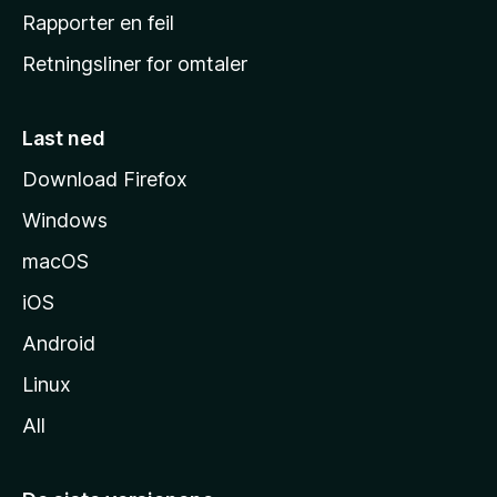
j
Rapporter en feil
e
Retningsliner for omtaler
m
m
e
Last ned
s
Download Firefox
i
Windows
d
e
macOS
iOS
Android
Linux
All