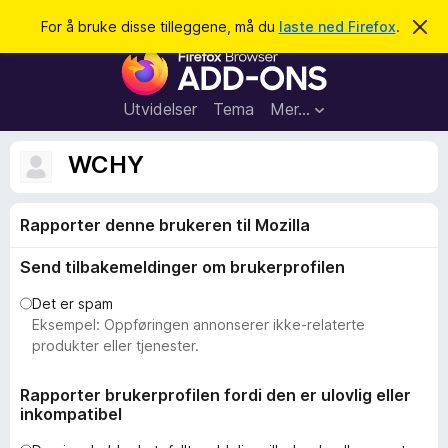
S
Logg inn
For å bruke disse tilleggene, må du
laste ned Firefox
.
A
v
ø
T
v
k
i
i
s
l
d
Utvidelser
Tema
Mer…
e
l
n
e
n
WCHY
e
g
m
g
e
l
Rapporter denne brukeren til Mozilla
f
d
o
i
Send tilbakemeldinger om brukerprofilen
n
r
g
F
e
Det er spam
n
i
Eksempel: Oppføringen annonserer ikke-relaterte
r
produkter eller tjenester.
e
f
Rapporter brukerprofilen fordi den er ulovlig eller
inkompatibel
o
x