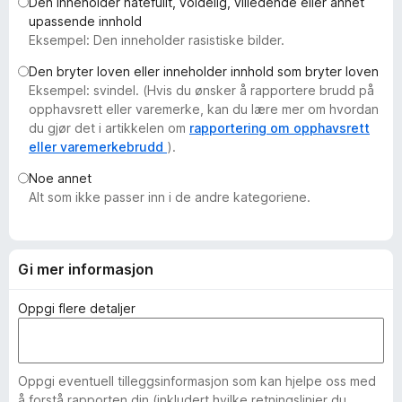
Den inneholder hatefullt, voldelig, villedende eller annet
-
upassende innhold
n
Eksempel: Den inneholder rasistiske bilder.
e
Den bryter loven eller inneholder innhold som bryter loven
t
Eksempel: svindel. (Hvis du ønsker å rapportere brudd på
t
opphavsrett eller varemerke, kan du lære mer om hvordan
l
du gjør det i artikkelen om
rapportering om opphavsrett
e
eller varemerkebrudd
).
s
Noe annet
e
Alt som ikke passer inn i de andre kategoriene.
r
Gi mer informasjon
Oppgi flere detaljer
Oppgi eventuell tilleggsinformasjon som kan hjelpe oss med
å forstå rapporten din (inkludert hvilke retningslinjer du