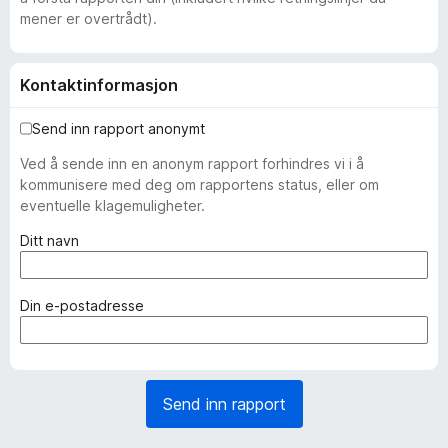
mener er overtrådt).
Kontaktinformasjon
Send inn rapport anonymt
Ved å sende inn en anonym rapport forhindres vi i å
kommunisere med deg om rapportens status, eller om
eventuelle klagemuligheter.
(
Ditt navn
n
ø
d
(
Din e-postadresse
v
n
e
ø
n
d
d
v
Send inn rapport
i
e
g
n