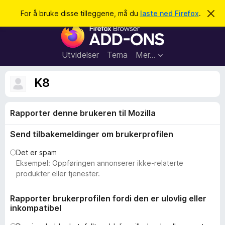
S
Logg inn
For å bruke disse tilleggene, må du
laste ned Firefox
.
A
v
ø
T
v
k
i
i
s
l
d
Utvidelser
Tema
Mer…
e
l
n
e
n
K8
e
g
m
g
e
l
Rapporter denne brukeren til Mozilla
f
d
o
i
Send tilbakemeldinger om brukerprofilen
n
r
g
F
e
Det er spam
n
i
Eksempel: Oppføringen annonserer ikke-relaterte
r
produkter eller tjenester.
e
f
Rapporter brukerprofilen fordi den er ulovlig eller
inkompatibel
o
x