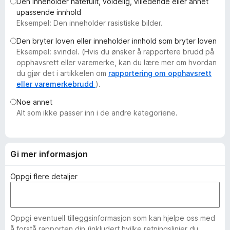
Den inneholder hatefullt, voldelig, villedende eller annet
-
upassende innhold
n
Eksempel: Den inneholder rasistiske bilder.
e
Den bryter loven eller inneholder innhold som bryter loven
t
Eksempel: svindel. (Hvis du ønsker å rapportere brudd på
t
opphavsrett eller varemerke, kan du lære mer om hvordan
l
du gjør det i artikkelen om
rapportering om opphavsrett
e
eller varemerkebrudd
).
s
Noe annet
e
Alt som ikke passer inn i de andre kategoriene.
r
Gi mer informasjon
Oppgi flere detaljer
Oppgi eventuell tilleggsinformasjon som kan hjelpe oss med
å forstå rapporten din (inkludert hvilke retningslinjer du