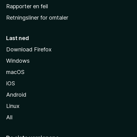
j
Rapporter en feil
e
Retningsliner for omtaler
m
m
e
Last ned
s
Download Firefox
i
Windows
d
e
macOS
iOS
Android
Linux
All