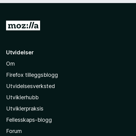
)
d
i
g
)
G
å
t
i
Utvidelser
l
Om
M
o
Firefox tilleggsblogg
z
Utvidelsesverksted
i
Utviklerhubb
l
l
Utviklerpraksis
a
Fellesskaps-blogg
s
h
Forum