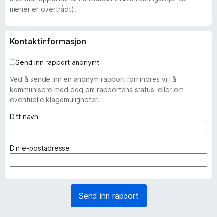
mener er overtrådt).
Kontaktinformasjon
Send inn rapport anonymt
Ved å sende inn en anonym rapport forhindres vi i å
kommunisere med deg om rapportens status, eller om
eventuelle klagemuligheter.
(
Ditt navn
n
ø
d
(
Din e-postadresse
v
n
e
ø
n
d
d
v
Send inn rapport
i
e
g
n