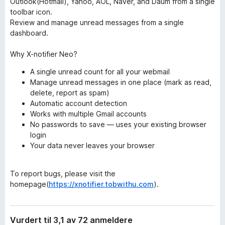
Outlook(Hotmail), Yahoo, AOL, Naver, and Daum from a single
toolbar icon.
Review and manage unread messages from a single
dashboard.
Why X-notifier Neo?
A single unread count for all your webmail
Manage unread messages in one place (mark as read,
delete, report as spam)
Automatic account detection
Works with multiple Gmail accounts
No passwords to save — uses your existing browser
login
Your data never leaves your browser
To report bugs, please visit the
homepage(
https://xnotifier.tobwithu.com
).
Vurdert til 3,1 av 72 anmeldere