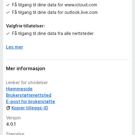
r
Få tilgang til dine data for www.icloud.com
e
Få tilgang til dine data for outlook.live.com
n
n
Valgfrie tillatelser:
å
Få tilgang til dine data fra alle nettsteder
Les mer
Mer informasjon
Lenker for utvidelser
Hjemmeside
Brukerstøttenettsted
E-post for brukerstøtte
Kopier tilleggs-ID
Versjon
4.0.1
Størrelse