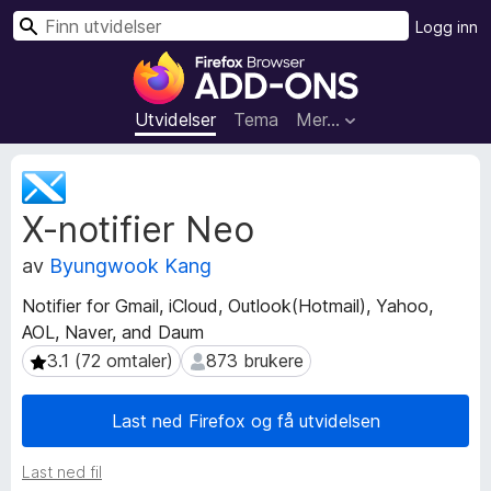
S
Logg inn
ø
T
k
i
l
Utvidelser
Tema
Mer…
l
e
M
g
e
X-notifier Neo
t
g
a
f
av
Byungwook Kang
d
o
a
r
Notifier for Gmail, iCloud, Outlook(Hotmail), Yahoo,
t
F
AOL, Naver, and Daum
a
i
f
3.1 (72 omtaler)
873 brukere
3.1 (72 omtaler)
873 brukere
r
o
r
e
Last ned Firefox og få utvidelsen
u
f
t
o
Last ned fil
v
x