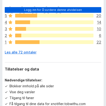
D
Logg inn for å vurdere denne utvidelsen
e
5
20
t
4
14
e
r
3
10
i
2
6
n
1
22
g
e
Les alle 72 omtaler
n
v
u
r
Tillatelser og data
d
e
Nødvendige tillatelser:
r
Blokker innhold på alle sider
i
Vise deg varsler
n
g
Tilgang til faner
e
Få tilgang til dine data for xnotifier.tobwithu.com