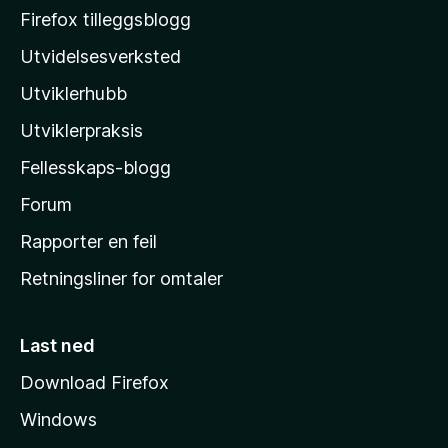
o
Firefox tilleggsblogg
z
Utvidelsesverksted
i
Utviklerhubb
l
l
Utviklerpraksis
a
Fellesskaps-blogg
s
h
Forum
j
Rapporter en feil
e
Retningsliner for omtaler
m
m
e
Last ned
s
Download Firefox
i
Windows
d
e