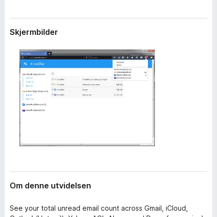
i
-
d
n
e
Skjermbilder
e
l
s
t
e
t
r
l
e
s
e
r
Om denne utvidelsen
See your total unread email count across Gmail, iCloud,