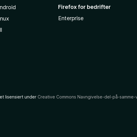
Firefox for bedrifter
ndroid
Enterprise
inux
l
et lisensiert under
Creative Commons Navngivelse-del-på-samme-vil