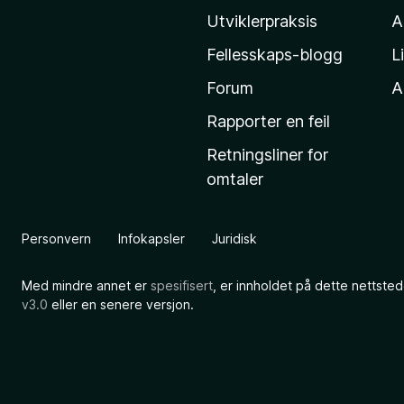
i
p
Utviklerpraksis
A
l
Fellesskaps-blogg
L
l
p
a
Forum
Al
O
s
Rapporter en feil
h
n
Retningsliner for
j
omtaler
e
l
m
m
i
Personvern
Infokapsler
Juridisk
e
n
s
Med mindre annet er
spesifisert
, er innholdet på dette nettsted
i
v3.0
eller en senere versjon.
e
d
e
M