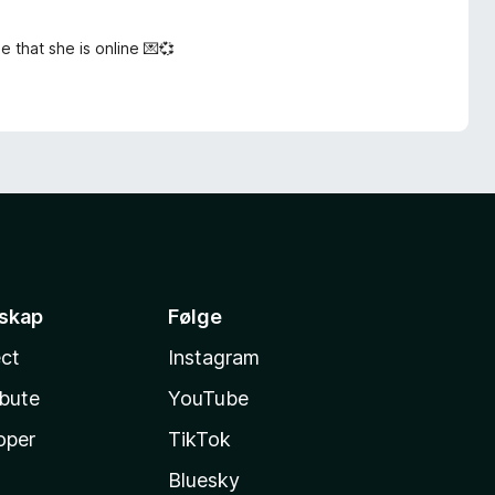
 that she is online 💌💞
sskap
Følge
ct
Instagram
ibute
YouTube
oper
TikTok
Bluesky