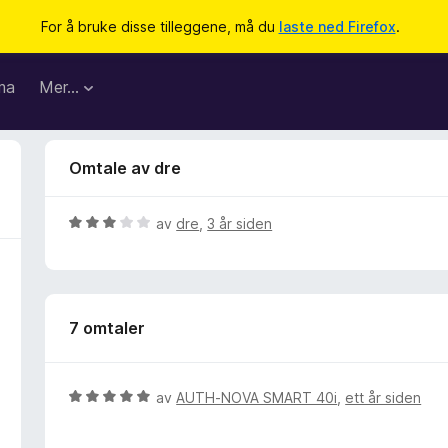
For å bruke disse tilleggene, må du
laste ned Firefox
.
ma
Mer…
Omtale av dre
V
av
dre
,
3 år siden
u
r
d
e
7 omtaler
r
t
t
i
V
av
AUTH-NOVA SMART 40i
,
ett år siden
l
u
3
r