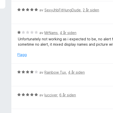
u
d
t
e
V
av
SexyJhbFitHungDude
,
2 år siden
a
r
u
v
t
r
5
t
d
i
e
V
av
MrNams
,
4 år siden
l
r
u
Unfortunately not working as i expected to be, no alert 
5
t
r
sometime no alert, it mixed display names and picture wi
u
t
d
t
i
e
Flagg
a
l
r
v
5
t
5
u
t
V
av
Rainbow Tux
,
4 år siden
t
i
u
a
l
r
v
1
d
5
u
e
V
av
lucciver
,
6 år siden
t
r
u
a
t
r
v
t
d
5