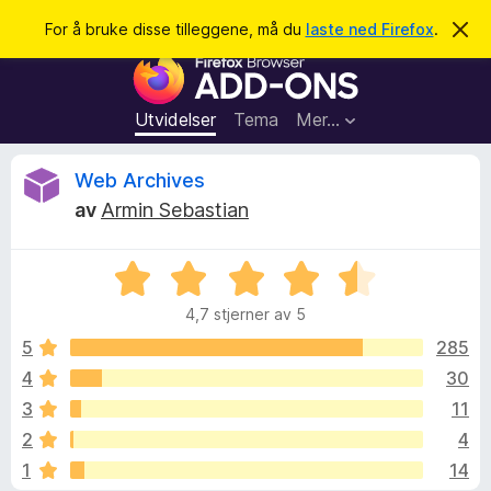
S
Logg inn
For å bruke disse tilleggene, må du
laste ned Firefox
.
A
v
ø
T
v
k
i
i
s
l
d
Utvidelser
Tema
Mer…
e
l
n
e
n
O
Web Archives
e
g
m
av
Armin Sebastian
g
e
m
l
f
d
V
o
i
t
n
u
r
g
4,7 stjerner av 5
r
F
e
a
d
n
5
285
i
e
4
30
r
l
r
e
3
11
t
f
t
e
2
4
i
o
1
14
l
x