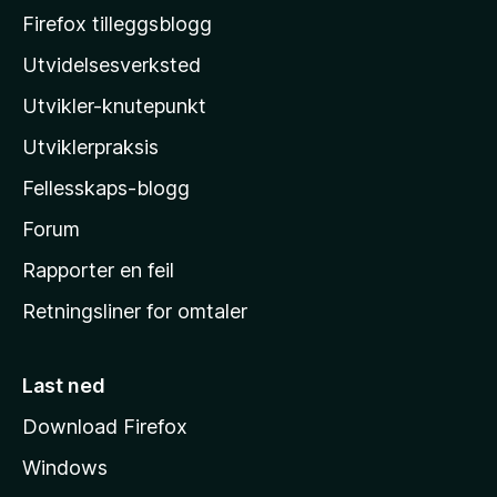
o
Firefox tilleggsblogg
z
Utvidelsesverksted
i
Utvikler-knutepunkt
l
l
Utviklerpraksis
a
Fellesskaps-blogg
s
h
Forum
j
Rapporter en feil
e
Retningsliner for omtaler
m
m
e
Last ned
s
Download Firefox
i
Windows
d