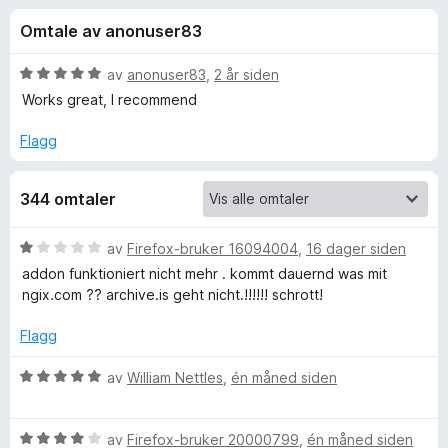
r
4
-
Omtale av anonuser83
,
n
f
7
e
u
V
av
anonuser83
,
2 år siden
t
o
t
u
Works great, I recommend
t
a
r
v
d
l
Flagg
r
5
e
e
r
s
W
344 omtaler
t
e
t
r
e
i
V
av
Firefox-bruker 16094004
,
16 dager siden
l
u
addon funktioniert nicht mehr . kommt dauernd was mit
5
b
r
ngix.com ?? archive.is geht nicht.!!!!!! schrott!
u
d
t
e
A
Flagg
a
r
v
t
V
av
William Nettles
,
én måned siden
r
5
t
u
i
r
c
l
V
d
av
Firefox-bruker 20000799
,
én måned siden