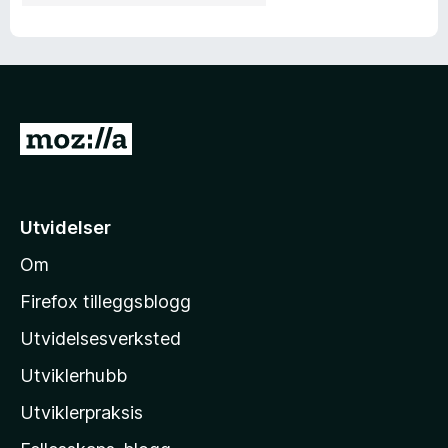
G
å
t
i
Utvidelser
l
Om
M
o
Firefox tilleggsblogg
z
Utvidelsesverksted
i
Utviklerhubb
l
l
Utviklerpraksis
a