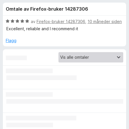
r
4
-
Omtale av Firefox-bruker 14287306
,
n
f
3
e
u
V
av
Firefox-bruker 14287306
,
10 måneder siden
t
o
t
u
Excellent, reliable and I recommend it
t
a
r
v
d
l
Flagg
r
5
e
e
r
s
V
t
e
t
r
i
i
l
5
d
u
t
e
a
v
o
5
D