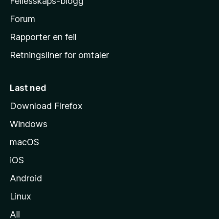
Fellesskaps-blogg
s
h
Forum
j
Rapporter en feil
e
Retningsliner for omtaler
m
m
e
Last ned
s
Download Firefox
i
Windows
d
e
macOS
iOS
Android
Linux
All