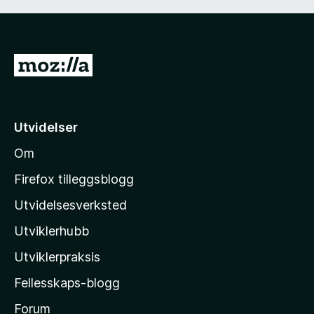
G
å
t
i
Utvidelser
l
Om
M
o
Firefox tilleggsblogg
z
Utvidelsesverksted
i
Utviklerhubb
l
l
Utviklerpraksis
a
Fellesskaps-blogg
s
h
Forum