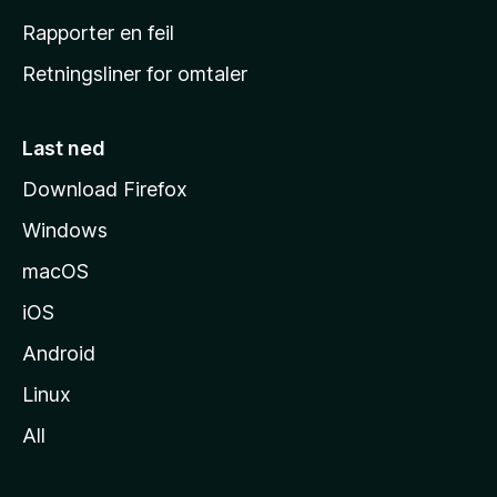
j
Rapporter en feil
e
Retningsliner for omtaler
m
m
e
Last ned
s
Download Firefox
i
Windows
d
e
macOS
iOS
Android
Linux
All