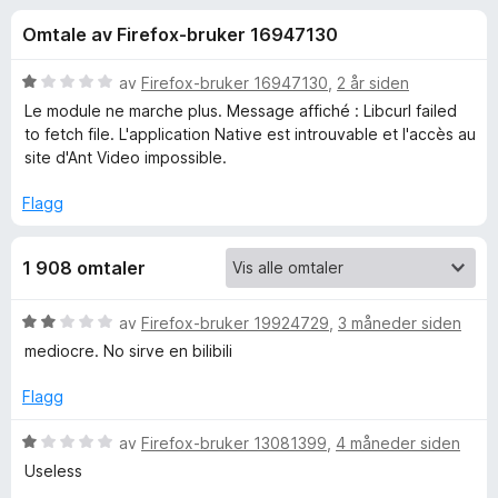
r
3
-
Omtale av Firefox-bruker 16947130
,
n
f
8
e
u
V
av
Firefox-bruker 16947130
,
2 år siden
t
o
t
u
Le module ne marche plus. Message affiché : Libcurl failed
t
a
r
to fetch file. L'application Native est introuvable et l'accès au
v
d
l
site d'Ant Video impossible.
r
5
e
e
r
Flagg
s
A
t
e
t
r
n
1 908 omtaler
i
l
1
t
V
av
Firefox-bruker 19924729
,
3 måneder siden
u
u
mediocre. No sirve en bilibili
t
r
V
a
d
Flagg
v
e
i
5
r
V
av
Firefox-bruker 13081399
,
4 måneder siden
t
u
Useless
d
t
r