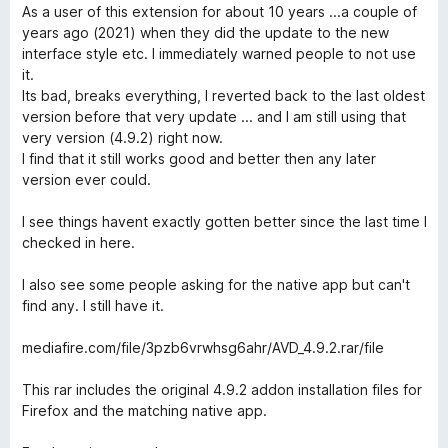
r
r
i
u
As a user of this extension for about 10 years ...a couple of
d
t
l
t
years ago (2021) when they did the update to the new
e
t
5
a
interface style etc. I immediately warned people to not use
r
i
u
v
it.
t
l
t
5
Its bad, breaks everything, I reverted back to the last oldest
t
5
a
version before that very update ... and I am still using that
i
u
v
very version (4.9.2) right now.
l
t
5
I find that it still works good and better then any later
2
a
version ever could.
u
v
t
5
I see things havent exactly gotten better since the last time I
a
checked in here.
v
5
I also see some people asking for the native app but can't
find any. I still have it.
mediafire.com/file/3pzb6vrwhsg6ahr/AVD_4.9.2.rar/file
This rar includes the original 4.9.2 addon installation files for
Firefox and the matching native app.