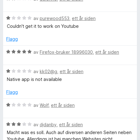
v
l
u
e
5
1
r
r
u
V
d
av
purewood553
,
ett år siden
t
t
u
e
t
Couldn't get it to work on Youtube
a
r
r
i
v
d
t
l
Flagg
5
e
t
1
r
i
u
V
av
Firefox-bruker 18996030
,
ett år siden
t
l
t
u
t
2
a
r
i
u
v
V
d
av
kk02@g
,
ett år siden
l
t
5
u
e
Native app is not available
1
a
r
r
u
v
d
t
Flagg
t
5
e
t
a
r
i
V
av
Wolf
,
ett år siden
v
t
l
u
5
t
5
r
i
u
V
d
av
djdanby
,
ett år siden
l
t
u
e
Macht was es soll. Auch auf diversen anderen Seiten neben
1
a
r
r
Youtube. Allerdings ist bei manchen Websites nicht