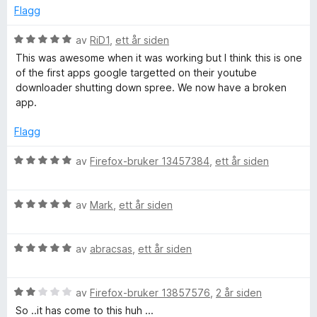
1
a
d
Flagg
u
v
e
t
5
r
V
av
RiD1
,
ett år siden
a
t
u
This was awesome when it was working but I think this is one
v
t
r
of the first apps google targetted on their youtube
5
i
d
downloader shutting down spree. We now have a broken
l
e
app.
1
r
u
t
Flagg
t
t
a
i
V
av
Firefox-bruker 13457384
,
ett år siden
v
l
u
5
5
r
u
V
d
av
Mark
,
ett år siden
t
u
e
a
r
r
v
V
d
av
abracsas
,
ett år siden
t
5
u
e
t
r
r
i
V
d
av
Firefox-bruker 13857576
,
2 år siden
t
l
u
e
t
5
So ..it has come to this huh ...