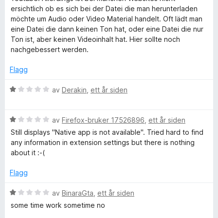
u
v
d
t
ersichtlich ob es sich bei der Datei die man herunterladen
t
5
e
t
möchte um Audio oder Video Material handelt. Oft lädt man
a
r
i
eine Datei die dann keinen Ton hat, oder eine Datei die nur
v
t
l
Ton ist, aber keinen Videoinhalt hat. Hier sollte noch
5
t
1
nachgebessert werden.
i
u
l
t
Flagg
3
a
u
v
V
av
Derakin
,
ett år siden
t
5
u
a
r
v
V
d
av
Firefox-bruker 17526896
,
ett år siden
5
u
e
Still displays "Native app is not available". Tried hard to find
r
r
any information in extension settings but there is nothing
d
t
about it :-(
e
t
r
i
Flagg
t
l
t
1
V
av
BinaraGta
,
ett år siden
i
u
u
some time work sometime no
l
t
r