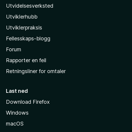
z
Utvidelsesverksted
i
Utviklerhubb
l
l
Utviklerpraksis
a
Fellesskaps-blogg
s
h
Forum
j
Rapporter en feil
e
Retningsliner for omtaler
m
m
e
Last ned
s
Download Firefox
i
Windows
d
e
macOS