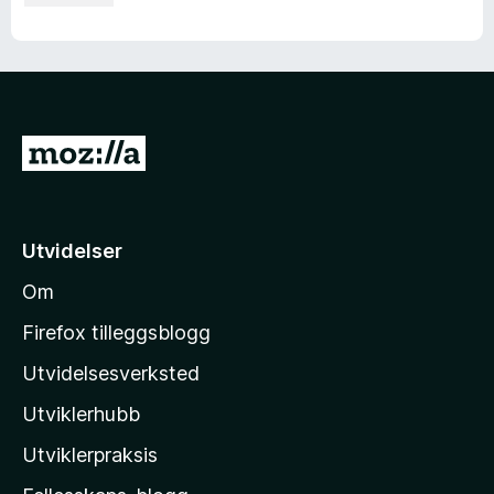
G
å
t
i
Utvidelser
l
Om
M
o
Firefox tilleggsblogg
z
Utvidelsesverksted
i
Utviklerhubb
l
l
Utviklerpraksis
a