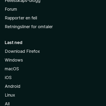
Fellesskaps-blogg
s
h
Forum
j
Rapporter en feil
e
Retningsliner for omtaler
m
m
e
Last ned
s
Download Firefox
i
Windows
d
e
macOS
iOS
Android
Linux
All