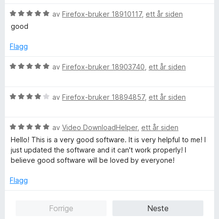
r
r
i
V
d
av
Firefox-bruker 18910117
,
ett år siden
t
l
u
e
t
5
good
r
r
i
u
d
t
l
t
Flagg
e
t
5
a
r
i
u
v
V
av
Firefox-bruker 18903740
,
ett år siden
t
l
t
5
u
t
5
a
r
i
u
v
V
d
av
Firefox-bruker 18894857
,
ett år siden
l
t
5
u
e
5
a
r
r
u
v
V
d
av
Video DownloadHelper
,
ett år siden
t
t
5
u
e
t
Hello! This is a very good software. It is very helpful to me! I
a
r
r
i
just updated the software and it can't work properly! I
v
d
t
l
believe good software will be loved by everyone!
5
e
t
5
r
i
u
Flagg
t
l
t
t
4
a
Forrige
Neste
i
u
v