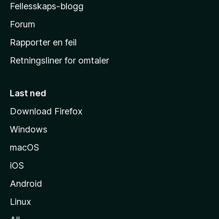
Fellesskaps-blogg
s
h
Forum
j
Rapporter en feil
e
Retningsliner for omtaler
m
m
e
Last ned
s
Download Firefox
i
Windows
d
e
macOS
iOS
Android
Linux