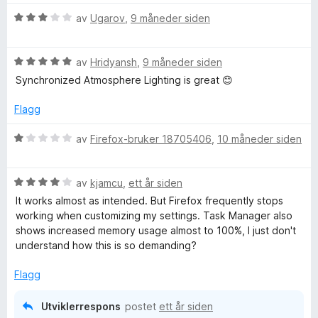
t
5
a
r
s
i
u
v
V
d
av
Ugarov
,
9 måneder siden
l
t
5
u
e
f
5
a
r
r
u
v
V
d
av
Hridyansh
,
9 måneder siden
t
t
5
u
e
t
o
Synchronized Atmosphere Lighting is great 😊
a
r
r
i
v
d
t
l
Flagg
r
5
e
t
5
r
i
u
V
av
Firefox-bruker 18705406
,
10 måneder siden
F
t
l
t
u
t
3
a
r
i
i
u
v
V
d
av
kjamcu
,
ett år siden
l
t
5
u
e
It works almost as intended. But Firefox frequently stops
5
a
r
r
r
working when customizing my settings. Task Manager also
u
v
d
t
shows increased memory usage almost to 100%, I just don't
t
5
e
t
understand how this is so demanding?
e
a
r
i
v
t
l
Flagg
f
5
t
1
i
u
Utviklerrespons
postet
ett år siden
l
t