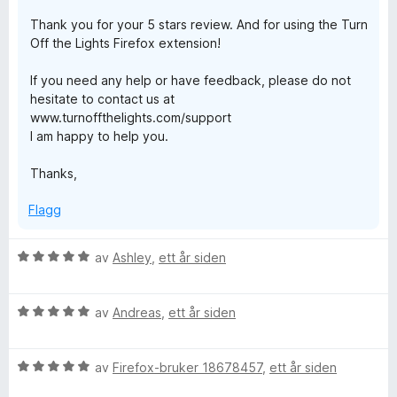
i
u
Thank you for your 5 stars review. And for using the Turn
l
t
Off the Lights Firefox extension!
5
a
u
v
If you need any help or have feedback, please do not
t
5
hesitate to contact us at
a
www.turnoffthelights.com/support
v
I am happy to help you.
5
Thanks,
Flagg
V
av
Ashley
,
ett år siden
u
r
V
d
av
Andreas
,
ett år siden
u
e
r
r
V
d
av
Firefox-bruker 18678457
,
ett år siden
t
u
e
t