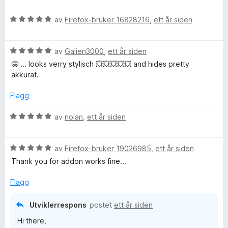
r
V
d
av
Firefox-bruker 16828216
,
ett år siden
u
e
r
r
V
d
av
Galien3000
,
ett år siden
t
u
e
t
🤩 ... looks verry stylisch 💥💥💥💥💥 and hides pretty
r
r
i
akkurat.
d
t
l
e
t
5
Flagg
r
i
u
t
l
t
V
av
nolan
,
ett år siden
t
5
a
u
i
u
v
r
l
t
5
V
d
av
Firefox-bruker 19026985
,
ett år siden
5
a
u
e
Thank you for addon works fine...
u
v
r
r
t
5
d
t
Flagg
a
e
t
v
r
i
Utviklerrespons
postet
ett år siden
5
t
l
Hi there,
t
5