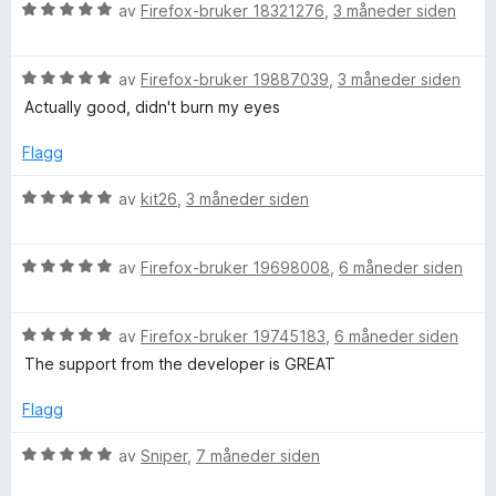
t
V
5
av
Firefox-bruker 18321276
,
3 måneder siden
t
u
f
u
i
r
t
l
V
d
av
Firefox-bruker 19887039
,
3 måneder siden
a
t
5
u
e
v
Actually good, didn't burn my eyes
u
r
r
5
h
t
d
t
Flagg
a
e
t
v
e
r
i
V
av
kit26
,
3 måneder siden
5
t
l
u
t
5
r
L
i
u
V
d
av
Firefox-bruker 19698008
,
6 måneder siden
l
t
u
e
i
5
a
r
r
u
v
V
d
av
Firefox-bruker 19745183
,
6 måneder siden
t
g
t
5
u
e
t
The support from the developer is GREAT
a
r
r
i
v
d
h
t
l
Flagg
5
e
t
5
r
i
u
V
av
Sniper
,
7 måneder siden
t
t
l
t
u