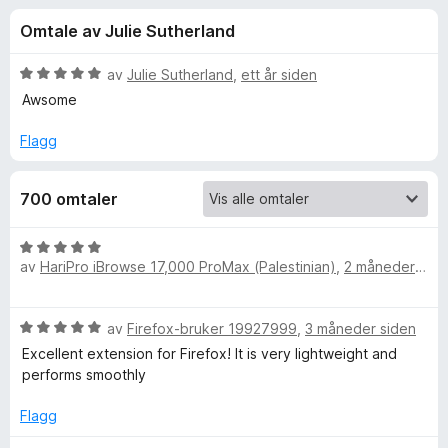
r
4
-
Omtale av Julie Sutherland
,
n
f
6
e
u
V
av
Julie Sutherland
,
ett år siden
t
o
t
u
Awsome
t
a
r
v
d
l
Flagg
r
5
e
e
r
s
T
700 omtaler
t
e
t
r
u
i
V
l
av
HariPro iBrowse 17,000 ProMax (Palestinian)
,
2 måneder siden
u
5
r
r
u
d
t
V
av
Firefox-bruker 19927999
,
3 måneder siden
e
n
a
u
r
Excellent extension for Firefox! It is very lightweight and
v
r
t
performs smoothly
O
5
d
t
e
i
Flagg
f
r
l