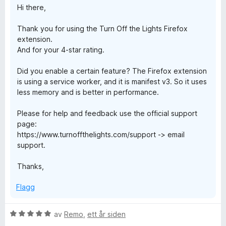
o
Hi there,
4
a
u
v
x
Thank you for using the Turn Off the Lights Firefox
t
5
extension.
a
And for your 4-star rating.
v
5
Did you enable a certain feature? The Firefox extension
is using a service worker, and it is manifest v3. So it uses
less memory and is better in performance.
Please for help and feedback use the official support
page:
https://www.turnoffthelights.com/support -> email
support.
Thanks,
Flagg
V
av
Remo
,
ett år siden
u