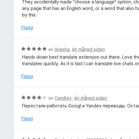
u
They accidentally made "choose a language" option, cho
3
t
r
any page that has an English word, or a word that also h
u
t
d
by this.
t
i
e
a
l
r
Flagg
v
3
t
5
u
t
t
i
V
av
Ayesha
,
én måned siden
a
l
u
v
Hands down best translate extension out there. Love the si
1
r
5
translates quickly. As it is fast I can translate live chats 
u
d
t
e
Flagg
a
r
v
t
5
t
V
av
CemKey
,
én måned siden
i
u
Перестали работать Googl и Yandex переводы. Остал
l
r
5
d
Flagg
u
e
t
r
a
t