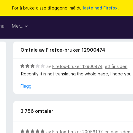
For å bruke disse tilleggene, må du
laste ned Firefox
.
ma
Mer…
Omtale av Firefox-bruker 12900474
V
av
Firefox-bruker 12900474
,
ett år siden
u
Recently it is not translating the whole page, I hope you 
r
d
Flagg
e
r
t
t
3 756 omtaler
i
l
3
V
av
Firefox-bruker 20056197
,
én dag siden