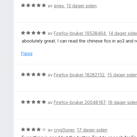
t
e
V
av
enes
,
13 dager siden
a
r
u
v
t
r
5
t
d
i
e
V
av
Firefox-bruker 19538464
,
14 dager side
l
r
u
absolutely great. I can read the chinese fics in ao3 and r
5
t
r
u
t
d
Flagg
t
i
e
a
l
r
v
5
t
5
V
av
Firefox-bruker 18282152
,
15 dager side
u
t
u
t
i
r
a
l
d
v
5
e
5
V
av
Firefox-bruker 20048187
,
16 dager side
u
r
u
t
t
r
a
t
d
v
i
e
5
V
av
crys0oner
,
17 dager siden
l
r
u