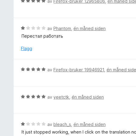
V
v
av
Firefox-bruker 12965806
,
én måned sid
t
u
5
i
r
l
d
4
e
V
av
Phantom
,
én måned siden
u
r
u
t
Перестал работать
t
r
a
t
d
Flagg
v
i
e
5
l
r
5
t
V
av
Firefox-bruker 19946921
,
én måned sid
u
t
u
t
i
r
a
l
d
v
1
e
5
V
av
yeetctk
,
én måned siden
u
r
u
t
t
r
a
t
d
v
i
e
5
V
av
bleach_s
,
én måned siden
l
r
u
It just stopped working, when I click on the translation 
5
t