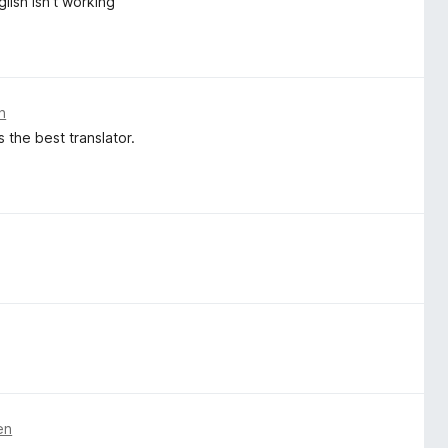
lish isn't working
n
 the best translator.
en