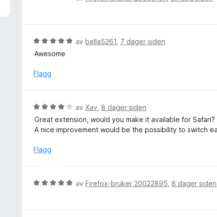
u
u
t
r
a
d
v
e
V
av
bella5261
,
7 dager siden
5
r
u
Awesome
t
r
t
d
Flagg
i
e
l
r
5
t
V
av
Xav
,
8 dager siden
u
t
u
t
Great extension, would you make it available for Safari?
i
r
a
A nice improvement would be the possibility to switch ea
l
d
v
5
e
Flagg
5
u
r
t
t
a
t
V
v
av
Firefox-bruker 20022895
,
8 dager siden
i
u
5
l
r
4
d