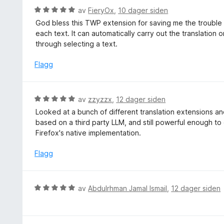
u
e
V
av
FieryOx
,
10 dager siden
t
r
u
a
God bless this TWP extension for saving me the trouble o
t
r
v
each text. It can automatically carry out the translatio
t
d
5
through selecting a text.
i
e
l
r
Flagg
5
t
u
t
t
i
V
av
zzyzzx
,
12 dager siden
a
l
u
v
Looked at a bunch of different translation extensions and 
5
r
5
based on a third party LLM, and still powerful enough to
u
d
Firefox's native implementation.
t
e
a
r
Flagg
v
t
5
t
i
V
av
Abdulrhman Jamal Ismail
,
12 dager siden
l
u
5
r
u
d