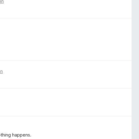
en
en
nothing happens.