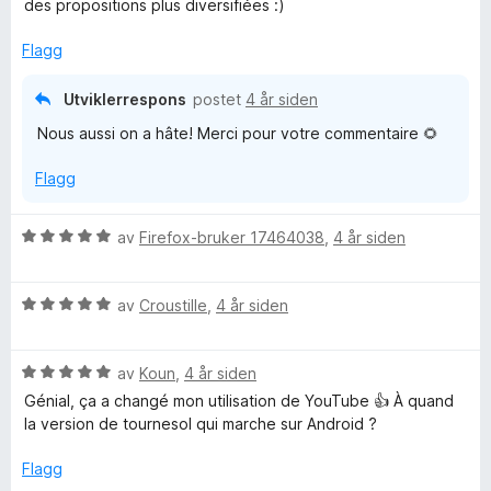
des propositions plus diversifiées :)
5
e
s
r
Flagg
t
o
t
Utviklerrespons
postet
4 år siden
i
Nous aussi on a hâte! Merci pour votre commentaire 🌻
l
l
5
Flagg
u
E
t
a
V
av
Firefox-bruker 17464038
,
4 år siden
x
v
u
5
r
t
V
d
av
Croustille
,
4 år siden
u
e
e
r
r
V
d
av
Koun
,
4 år siden
t
u
e
t
Génial, ça a changé mon utilisation de YouTube 👍 À quand
n
r
r
i
la version de tournesol qui marche sur Android ?
d
t
l
s
e
t
5
Flagg
r
i
u