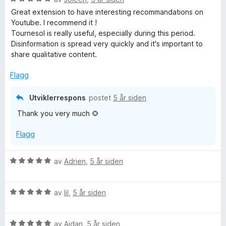
u
e
t
Great extension to have interesting recommandations on
r
r
i
Youtube. I recommend it !
d
t
l
Tournesol is really useful, especially during this period.
e
t
5
Disinformation is spread very quickly and it's important to
r
i
u
share qualitative content.
t
l
t
t
5
a
Flagg
i
u
v
l
t
5
Utviklerrespons
postet
5 år siden
5
a
Thank you very much 🌻
u
v
t
5
Flagg
a
v
5
V
av
Adrien
,
5 år siden
u
r
V
d
av
lil
,
5 år siden
u
e
r
r
V
d
av
Aidan
,
5 år siden
t