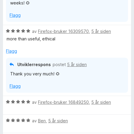
weeks! 🌻
i
l
Flagg
5
u
t
V
av
Firefox-bruker 16309570
,
5 år siden
a
u
more than useful, ethical
v
r
5
d
Flagg
e
r
Utviklerrespons
postet
5 år siden
t
Thank you very much! 🌻
t
i
Flagg
l
5
u
V
av
Firefox-bruker 16849250
,
5 år siden
t
u
a
r
v
V
d
av
Ben
,
5 år siden
5
u
e
r
r