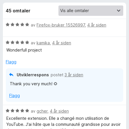
r
4
-
,
45 omtaler
n
f
9
e
u
V
av
Firefox-bruker 15526997
,
4 år siden
t
o
t
u
t
a
r
v
l
r
V
d
av
kamika
,
4 år siden
5
e
u
e
Wonderfull project
s
r
T
r
e
d
t
Flagg
e
t
r
o
r
i
Utviklerrespons
postet
3 år siden
t
l
u
Thank you very much! 🌻
t
5
i
u
Flagg
r
l
t
5
a
u
v
n
V
av
gcher
,
4 år siden
t
5
u
Excellente extension. Elle a changé mon utilisation de
a
r
e
YouTube. J'ai hâte que la communauté grandisse pour avoir
v
d