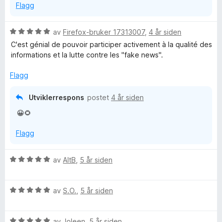
Flagg
5
a
u
v
t
5
V
av
Firefox-bruker 17313007
,
4 år siden
a
u
C'est génial de pouvoir participer activement à la qualité des
v
r
informations et la lutte contre les "fake news".
5
d
e
Flagg
r
t
Utviklerrespons
postet
4 år siden
t
😀🌻
i
l
Flagg
5
u
t
V
av
AltB
,
5 år siden
a
u
v
r
5
V
d
av
S.O.
,
5 år siden
u
e
r
r
V
d
av
Joleen
,
5 år siden
t