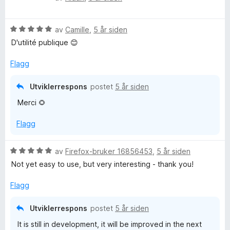
u
e
t
r
r
i
V
d
av
Camille
,
5 år siden
t
l
u
e
t
5
D'utilité publique 😊
r
r
i
u
d
t
l
t
Flagg
e
t
5
a
r
i
u
v
Utviklerrespons
postet
5 år siden
t
l
t
5
Merci 🌻
t
5
a
i
u
v
Flagg
l
t
5
5
a
u
v
V
av
Firefox-bruker 16856453
,
5 år siden
t
5
u
Not yet easy to use, but very interesting - thank you!
a
r
v
d
Flagg
5
e
r
Utviklerrespons
postet
5 år siden
t
It is still in development, it will be improved in the next
t