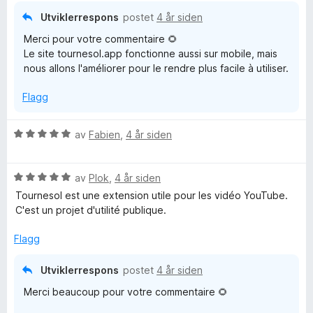
i
t
l
t
Utviklerrespons
postet
4 år siden
t
5
a
Merci pour votre commentaire 🌻
i
u
v
o
Le site tournesol.app fonctionne aussi sur mobile, mais
l
t
5
nous allons l'améliorer pour le rendre plus facile à utiliser.
5
a
n
u
v
Flagg
t
5
a
v
V
av
Fabien
,
4 år siden
5
u
r
V
d
av
Plok
,
4 år siden
u
e
Tournesol est une extension utile pour les vidéo YouTube.
r
r
C'est un projet d'utilité publique.
d
t
e
t
Flagg
r
i
t
l
Utviklerrespons
postet
4 år siden
t
5
Merci beaucoup pour votre commentaire 🌻
i
u
l
t