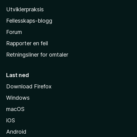
l
Utviklerpraksis
a
Fellesskaps-blogg
s
h
Forum
j
Rapporter en feil
e
Retningsliner for omtaler
m
m
e
Last ned
s
Download Firefox
i
Windows
d
e
macOS
iOS
Android