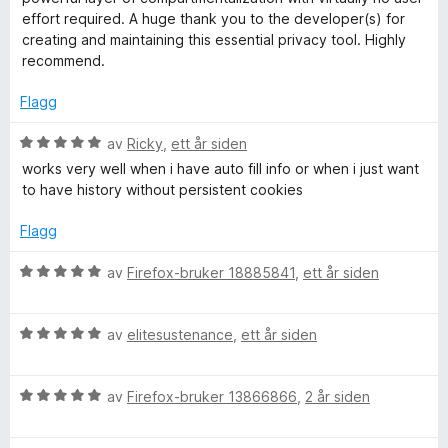
effort required. A huge thank you to the developer(s) for
creating and maintaining this essential privacy tool. Highly
recommend.
Flagg
V
av
Ricky
,
ett år siden
u
works very well when i have auto fill info or when i just want
r
to have history without persistent cookies
d
e
Flagg
r
t
V
av
Firefox-bruker 18885841
,
ett år siden
t
u
i
r
l
V
d
av
elitesustenance
,
ett år siden
5
u
e
u
r
r
t
V
d
av
Firefox-bruker 13866866
,
2 år siden
t
a
u
e
t
v
r
r
i