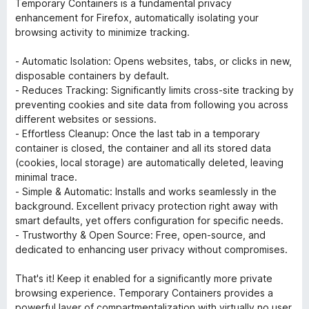
Temporary Containers is a fundamental privacy
t
5
a
r
enhancement for Firefox, automatically isolating your
i
u
v
d
browsing activity to minimize tracking.
l
t
5
e
5
a
r
- Automatic Isolation: Opens websites, tabs, or clicks in new,
u
v
t
disposable containers by default.
t
5
t
- Reduces Tracking: Significantly limits cross-site tracking by
a
i
preventing cookies and site data from following you across
v
l
different websites or sessions.
5
5
- Effortless Cleanup: Once the last tab in a temporary
u
container is closed, the container and all its stored data
t
(cookies, local storage) are automatically deleted, leaving
a
minimal trace.
v
- Simple & Automatic: Installs and works seamlessly in the
5
background. Excellent privacy protection right away with
smart defaults, yet offers configuration for specific needs.
- Trustworthy & Open Source: Free, open-source, and
dedicated to enhancing user privacy without compromises.
That's it! Keep it enabled for a significantly more private
browsing experience. Temporary Containers provides a
powerful layer of compartmentalization with virtually no user