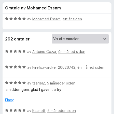
r
4
-
Omtale av Mohamed Essam
,
n
f
8
e
u
V
av
Mohamed Essam
,
ett år siden
t
o
t
u
t
a
r
v
d
l
r
292 omtaler
5
e
e
r
s
T
t
V
av
Antoine Cezar
,
én måned siden
e
t
u
r
e
i
r
l
V
d
av
Firefox-bruker 20026742
,
én måned siden
5
u
e
m
u
r
r
t
V
d
av
taariel2
,
5 måneder siden
t
p
a
u
e
t
a hidden gem, glad I gave it a try
v
r
r
i
o
5
d
t
l
Flagg
e
t
5
r
r
i
u
V
av
Ksanett
,
5 måneder siden