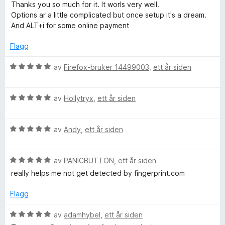
t
5
a
u
Thanks you so much for it. It worls very well.
i
u
v
r
Options ar a little complicated but once setup it's a dream.
l
t
5
d
And ALT+i for some online payment
5
a
e
u
v
r
Flagg
t
5
t
a
t
V
av
Firefox-bruker 14499003
,
ett år siden
v
i
u
5
l
r
5
V
d
av
Hollytryx
,
ett år siden
u
u
e
t
r
r
a
V
d
av
Andy
,
ett år siden
t
v
u
e
t
5
r
r
i
V
d
av
PANICBUTTON
,
ett år siden
t
l
u
e
t
5
really helps me not get detected by fingerprint.com
r
r
i
u
d
t
l
t
Flagg
e
t
5
a
r
i
u
v
V
av
adamhybel
,
ett år siden
t
l
t
5
u