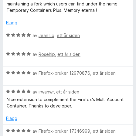
v
i
d
maintaining a fork which users can find under the name
n
5
l
e
Temporary Containers Plus. Memory eternal!
5
r
e
u
t
Flagg
t
t
a
r
i
V
av
Jean Lo
,
ett år siden
v
l
u
5
5
r
s
u
V
d
av
Rosehip
,
ett år siden
t
u
e
a
r
r
v
V
d
av
Firefox-bruker 12970876
,
ett år siden
t
5
u
e
t
r
r
i
V
d
av
irwanwr
,
ett år siden
t
l
u
e
t
5
Nice extension to complement the Firefox's Multi Account
r
r
i
u
Container. Thanks to developer.
d
t
l
t
e
t
5
a
Flagg
r
i
u
v
t
l
t
5
V
av
Firefox-bruker 17346999
,
ett år siden