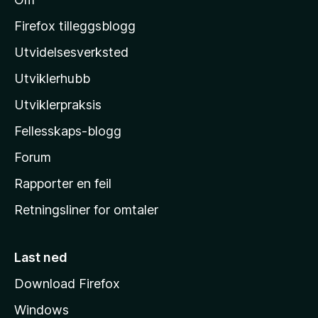
M
o
Firefox tilleggsblogg
z
Utvidelsesverksted
i
Utviklerhubb
l
l
Utviklerpraksis
a
Fellesskaps-blogg
s
h
Forum
j
Rapporter en feil
e
Retningsliner for omtaler
m
m
e
Last ned
s
Download Firefox
i
Windows
d