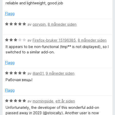
t
l
t
u
reliable and lightweight, good job
t
5
a
r
a
i
u
v
d
Flagg
l
t
5
e
r
5
a
r
V
av
oprypin
,
8 måneder siden
u
v
t
u
y
t
5
t
r
a
i
V
d
av
Firefox-bruker 15196385
,
8 måneder siden
v
C
l
u
e
It appears to be non-functional (tmp** is not displayed), so I
5
5
r
r
switched to a similar add-on.
u
d
t
o
t
e
t
Flagg
a
r
i
n
v
t
l
V
av
illian01
,
9 måneder siden
5
t
5
u
Рабочая вещь!
t
i
u
r
l
t
d
Flagg
3
a
a
e
u
v
r
V
av
morningside
,
ett år siden
t
5
t
u
i
Unfortunately, the developer of this wonderful add-on
a
t
r
passed away in 2023 (@stoically). Another user is now