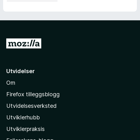
G
å
t
i
Utvidelser
l
Om
M
o
Firefox tilleggsblogg
z
Utvidelsesverksted
i
Utviklerhubb
l
l
Utviklerpraksis
a