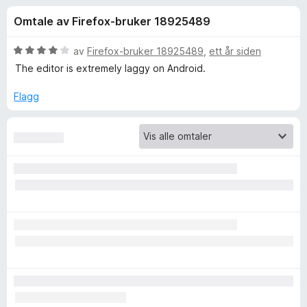
r
4
-
Omtale av Firefox-bruker 18925489
,
n
f
7
e
u
V
av
Firefox-bruker 18925489
,
ett år siden
t
o
t
u
The editor is extremely laggy on Android.
t
a
r
v
d
l
Flagg
r
5
e
e
r
s
T
t
e
t
r
a
i
l
4
m
u
t
p
a
v
e
5
r