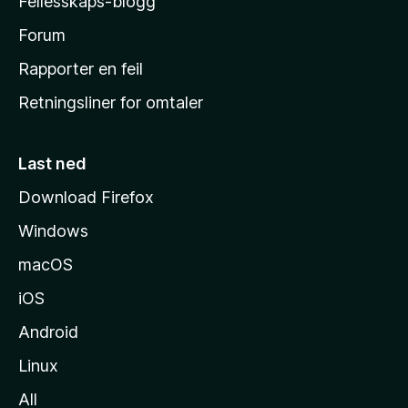
Fellesskaps-blogg
s
h
Forum
j
Rapporter en feil
e
Retningsliner for omtaler
m
m
e
Last ned
s
Download Firefox
i
Windows
d
e
macOS
iOS
Android
Linux
All