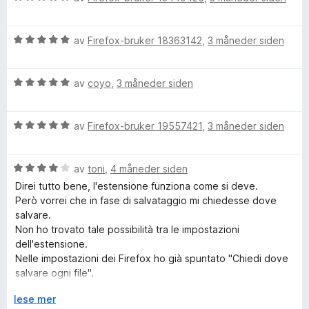
5
u
e
t
r
r
i
V
d
av
Firefox-bruker 18363142
,
3 måneder siden
t
l
u
e
t
5
r
r
i
u
V
d
av
coyo
,
3 måneder siden
t
l
t
u
e
t
5
a
r
r
i
u
v
V
d
av
Firefox-bruker 19557421
,
3 måneder siden
t
l
t
5
u
e
t
5
a
r
r
i
u
v
V
d
av
toni
,
4 måneder siden
t
l
t
5
u
e
t
5
a
Direi tutto bene, l'estensione funziona come si deve.
r
r
i
u
v
Però vorrei che in fase di salvataggio mi chiedesse dove
d
t
l
t
5
salvare.
e
t
5
a
Non ho trovato tale possibilità tra le impostazioni
r
i
u
v
dell'estensione.
t
l
t
5
Nelle impostazioni dei Firefox ho già spuntato "Chiedi dove
t
5
a
salvare ogni file".
i
u
v
Sono io che sbaglio qualcosa?
l
U
t
lese mer
5
- Firefox 140.9.1esr (64 bit)