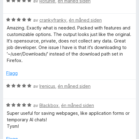
V
d
av
Rotunie
,
én måned siden
t
l
t
u
e
t
5
a
F
r
r
i
u
v
V
d
av
crankyfranky
,
én måned siden
t
l
t
5
i
u
e
t
4
a
Amazing. Exactly what is needed. Packed with features and
r
r
i
u
v
customizable options. The output looks just like the original.
l
d
t
l
t
5
It's opensource, private, does not collect any data. Great
e
t
5
a
job developer. One issue I have is that it's downloading to
r
i
u
v
'~/user/Downloads/' instead of the download path set in
e
t
l
t
5
Firefox.
t
5
a
i
u
v
Flagg
l
t
5
5
a
V
av
Irenicus
,
én måned siden
u
v
u
t
5
r
a
V
d
av
Blackbox
,
én måned siden
v
u
e
Super useful for saving webpages, like application forms or
5
r
r
temporary AI chats!
d
t
Tysm!
e
t
r
i
Flagg