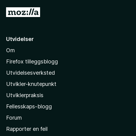
a
u
v
G
t
5
å
a
v
t
5
i
Utvidelser
l
Om
M
o
Firefox tilleggsblogg
z
Utvidelsesverksted
i
Utvikler-knutepunkt
l
l
Utviklerpraksis
a
Fellesskaps-blogg
s
h
Forum
j
Rapporter en feil
e