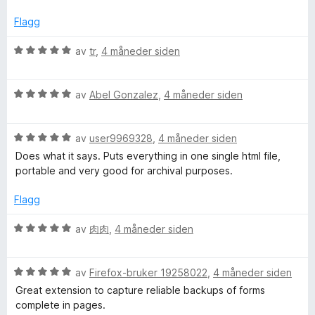
4
t
a
- macOS Sequoia 15.7.5
u
v
v
Flagg
t
i
5
a
d
V
av
tr
,
4 måneder siden
v
f
u
5
o
r
r
V
d
av
Abel Gonzalez
,
4 måneder siden
å
u
e
r
r
V
d
av
user9969328
,
4 måneder siden
t
u
e
t
Does what it says. Puts everything in one single html file,
r
r
i
portable and very good for archival purposes.
d
t
l
e
t
5
Flagg
r
i
u
t
l
t
V
av
肉肉
,
4 måneder siden
t
5
a
u
i
u
v
r
l
t
5
V
d
av
Firefox-bruker 19258022
,
4 måneder siden
5
a
u
e
Great extension to capture reliable backups of forms
u
v
r
r
complete in pages.
t