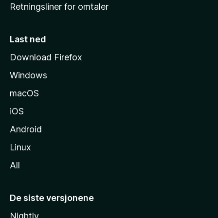
Retningsliner for omtaler
m
m
e
Last ned
s
Download Firefox
i
Windows
d
e
macOS
iOS
Android
Linux
All
De siste versjonene
Nightly