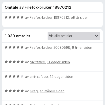
r
4
-
Omtale av Firefox-bruker 18870212
,
n
f
8
e
u
V
av
Firefox-bruker 18870212
,
ett år siden
t
o
t
u
t
a
r
v
d
l
r
1 030 omtaler
5
e
e
r
s
S
t
V
av
Firefox-bruker 20080598
,
9 timer siden
e
t
u
r
i
i
r
l
V
d
av
Nikitamce
,
11 dager siden
5
u
e
n
u
r
r
t
V
d
av
amir safaee
,
14 dager siden
t
g
a
u
e
t
v
r
r
i
l
V
5
d
av
Greg
,
én måned siden
t
l
u
e
t
5
r
e
r
i
u