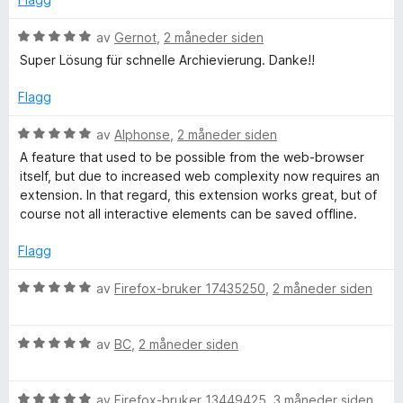
t
l
t
5
V
av
Gernot
,
2 måneder siden
i
u
u
Super Lösung für schnelle Archievierung. Danke!!
l
t
r
5
a
d
Flagg
u
v
e
t
5
r
V
av
Alphonse
,
2 måneder siden
a
t
u
A feature that used to be possible from the web-browser
v
t
r
itself, but due to increased web complexity now requires an
5
i
d
extension. In that regard, this extension works great, but of
l
e
course not all interactive elements can be saved offline.
5
r
u
t
Flagg
t
t
a
i
V
av
Firefox-bruker 17435250
,
2 måneder siden
v
l
u
5
5
r
u
V
d
av
BC
,
2 måneder siden
t
u
e
a
r
r
v
V
d
av
Firefox-bruker 13449425
,
3 måneder siden
t