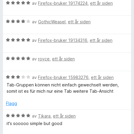
l
t
5
V
d
av
Firefox-bruker 19174224
,
ett år siden
5
a
u
e
u
v
r
r
t
5
V
d
av
GothicWeasel
,
ett år siden
t
a
u
e
t
v
r
r
i
5
V
d
av
Firefox-bruker 19134316
,
ett år siden
t
l
u
e
t
5
r
r
i
u
V
d
av
royce
,
ett år siden
t
l
t
u
e
t
5
a
r
r
i
u
v
V
d
av
Firefox-bruker 15983276
,
ett år siden
t
l
t
5
u
e
t
4
a
Tab-Gruppen können nicht einfach gewechselt werden,
r
r
i
u
v
somit ist es für mich nur eine Tab weitere Tab-Ansicht
d
t
l
t
5
e
t
5
a
Flagg
r
i
u
v
t
l
t
5
V
av
Tikara
,
ett år siden
t
5
a
u
it's sooooo simple but good
i
u
v
r
l
t