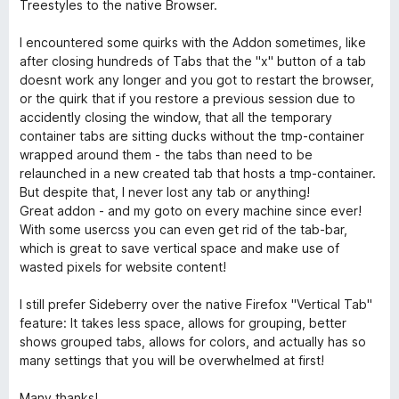
d
Treestyles to the native Browser.
l
e
r
5
r
I encountered some quirks with the Addon sometimes, like
u
t
after closing hundreds of Tabs that the "x" button of a tab
y
t
t
doesnt work any longer and you got to restart the browser,
a
i
or the quirk that if you restore a previous session due to
v
l
accidently closing the window, that all the temporary
5
5
container tabs are sitting ducks without the tmp-container
u
wrapped around them - the tabs than need to be
t
relaunched in a new created tab that hosts a tmp-container.
a
But despite that, I never lost any tab or anything!
v
Great addon - and my goto on every machine since ever!
5
With some usercss you can even get rid of the tab-bar,
which is great to save vertical space and make use of
wasted pixels for website content!
I still prefer Sideberry over the native Firefox "Vertical Tab"
feature: It takes less space, allows for grouping, better
shows grouped tabs, allows for colors, and actually has so
many settings that you will be overwhelmed at first!
Many thanks!