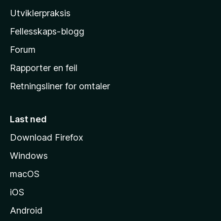
l
Utviklerpraksis
a
Fellesskaps-blogg
s
h
Forum
j
Rapporter en feil
e
Retningsliner for omtaler
m
m
e
Last ned
s
Download Firefox
i
Windows
d
e
macOS
iOS
Android