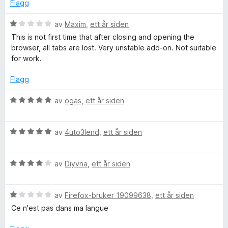
5
d
Flagg
3
a
e
u
v
r
V
av
Maxim
,
ett år siden
t
5
t
u
This is not first time that after closing and opening the
a
t
r
browser, all tabs are lost. Very unstable add-on. Not suitable
v
i
d
for work.
5
l
e
5
r
Flagg
u
t
t
t
V
av
ogas
,
ett år siden
a
i
u
v
l
r
5
1
V
d
av
4uto3lend
,
ett år siden
u
u
e
t
r
r
a
V
d
av
Diyvna
,
ett år siden
t
v
u
e
t
5
r
r
i
V
d
av
Firefox-bruker 19099638
,
ett år siden
t
l
u
e
t
5
Ce n'est pas dans ma langue
r
r
i
u
d
t
l