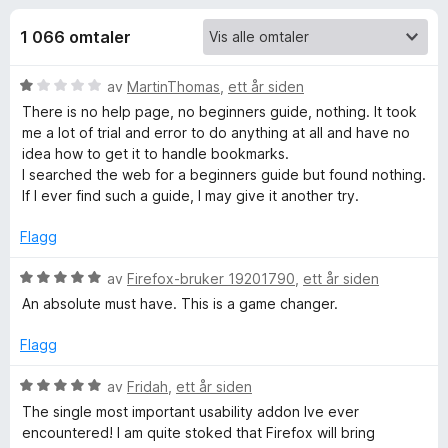
r
4
-
,
1 066 omtaler
n
f
7
e
u
V
av
MartinThomas
,
ett år siden
t
o
t
u
There is no help page, no beginners guide, nothing. It took
t
a
r
me a lot of trial and error to do anything at all and have no
v
l
r
d
idea how to get it to handle bookmarks.
5
e
e
I searched the web for a beginners guide but found nothing.
s
S
r
If I ever find such a guide, I may give it another try.
e
t
t
r
Flagg
i
i
l
V
av
Firefox-bruker 19201790
,
ett år siden
d
1
u
An absolute must have. This is a game changer.
u
r
e
t
d
Flagg
a
e
v
b
r
V
av
Fridah
,
ett år siden
5
t
u
The single most important usability addon Ive ever
t
r
e
encountered! I am quite stoked that Firefox will bring
i