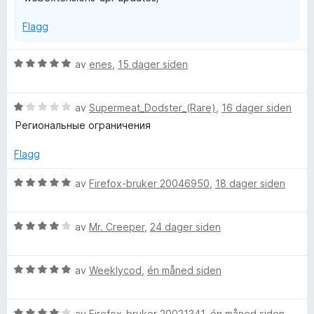
Flagg
V
av
enes
,
15 dager siden
u
r
V
d
av
Supermeat_Dodster_(Rare)
,
16 dager siden
u
e
Региональные ограничения
r
r
d
t
Flagg
e
t
r
i
V
av
Firefox-bruker 20046950
,
18 dager siden
t
l
u
t
5
r
i
u
V
d
av
Mr. Creeper
,
24 dager siden
l
t
u
e
1
a
r
r
u
v
V
d
av
Weeklycod
,
én måned siden
t
t
5
u
e
t
a
r
r
i
v
V
d
av
Firefox-bruker 20021341
,
én måned siden