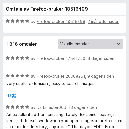
r
4
-
Omtale av Firefox-bruker 18516499
,
n
f
6
e
u
V
av
Firefox-bruker 18516499
,
2 måneder siden
t
o
t
u
t
a
r
v
d
l
r
1 818 omtaler
5
e
e
r
s
S
t
V
av
Firefox-bruker 17841750
,
8 dager siden
e
t
u
r
e
i
r
l
V
d
av
Firefox-bruker 20068251
,
9 dager siden
5
u
e
a
very useful extension , easy to search images.
u
r
r
t
d
t
Flagg
r
a
e
t
v
r
i
V
av
Darkmaster006
,
13 dager siden
c
5
t
l
u
An excellent add-on, amazing! Lately, for some reason, it
t
5
r
seems it doesn't work when you open images in firefox from
h
i
u
d
a computer directory, any ideas? Thank you. EDIT: Fixed