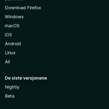
s
Download Firefox
i
Windows
d
e
macOS
iOS
Android
Linux
All
De siste versjonene
Nightly
Beta