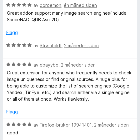
i
u
v
V
av
doroemon
,
én måned siden
l
t
5
u
Great addon support many image search engines(include
5
a
r
SauceNAO IQDB Ascii2D)
u
v
d
t
5
e
Flagg
a
r
v
t
V
av
Strømfeldt
,
2 måneder siden
5
t
u
i
r
l
V
d
av
ebayybe
,
2 måneder siden
5
u
e
Great extension for anyone who frequently needs to check
u
r
r
image uniqueness or find original sources. A huge plus for
t
d
t
being able to customize the list of search engines (Google,
a
e
t
Yandex, TinEye, etc.) and search either via a single engine
v
r
i
or all of them at once. Works flawlessly.
5
t
l
t
5
Flagg
i
u
l
t
V
av
Firefox-bruker 19941401
,
2 måneder siden
5
a
u
good
u
v
r