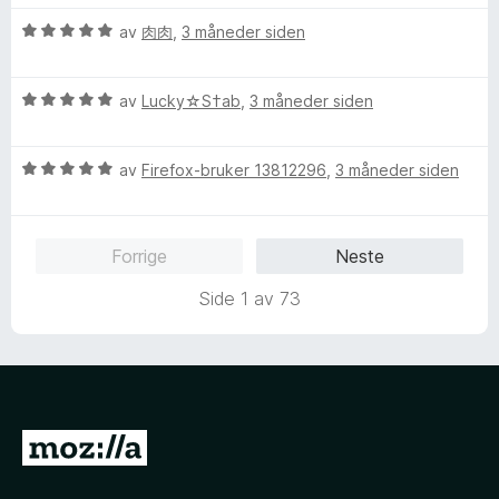
d
t
V
av
肉肉
,
3 måneder siden
e
t
u
r
i
r
t
l
V
d
av
Lucky☆S†ab
,
3 måneder siden
t
5
u
e
i
u
r
r
l
t
V
d
av
Firefox-bruker 13812296
,
3 måneder siden
t
5
a
u
e
t
u
v
r
r
i
t
5
d
t
l
a
Forrige
Neste
e
t
5
v
r
i
u
5
Side 1 av 73
t
l
t
t
5
a
i
u
v
l
t
5
5
a
u
v
G
t
5
å
a
v