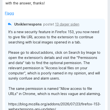
l
t
e
with the answer, thanks!
5
a
r
b
u
v
t
Flagg
t
5
t
y
a
i
Utviklerrespons
postet
13 dager siden
v
l
I
It's a new security feature in Firefox 153, you now need
5
5
to give file URL access to the extension to continue
u
searching with local images opened in a tab.
m
t
a
Please go to about:addons, click on Search by Image to
v
a
open the extension's details and visit the "Permissions
5
and data" tab to find the optional permission. The
g
relevant permission is "Access local files on your
computer", which is poorly named in my opinion, and will
e
surely confuse and alarm users.
The same permission is named "Allow access to file
URLs" in Chrome, which is much less vague and alarming.
https://blog.mozilla.org/addons/2026/07/23/firefox-153-
webextensions-api-updates/