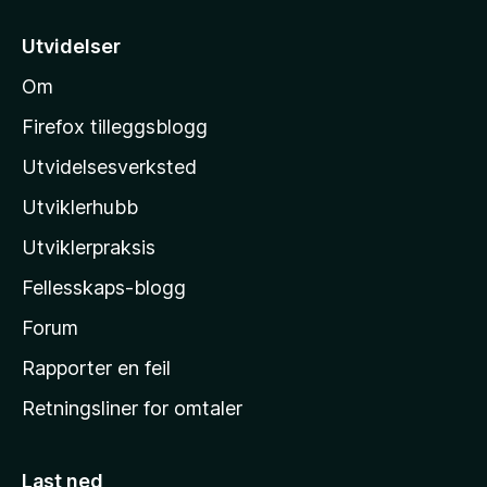
t
5
i
Utvidelser
l
Om
M
o
Firefox tilleggsblogg
z
Utvidelsesverksted
i
Utviklerhubb
l
l
Utviklerpraksis
a
Fellesskaps-blogg
s
h
Forum
j
Rapporter en feil
e
Retningsliner for omtaler
m
m
e
Last ned