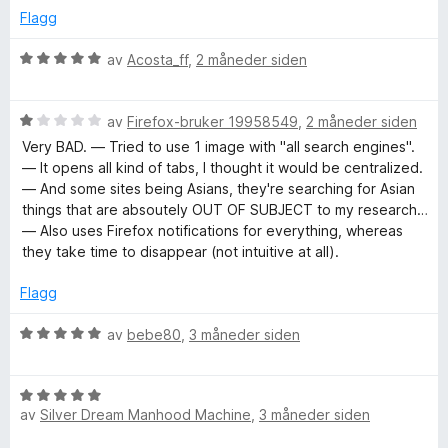
t
5
d
Flagg
a
e
v
r
V
av
Acosta_ff
,
2 måneder siden
5
t
u
t
r
i
V
d
av
Firefox-bruker 19958549
,
2 måneder siden
l
u
e
Very BAD. — Tried to use 1 image with "all search engines".
5
r
r
— It opens all kind of tabs, I thought it would be centralized.
u
d
t
— And some sites being Asians, they're searching for Asian
t
e
t
things that are absoutely OUT OF SUBJECT to my research…
a
r
i
— Also uses Firefox notifications for everything, whereas
v
t
l
they take time to disappear (not intuitive at all).
5
t
5
i
u
Flagg
l
t
1
a
V
av
bebe80
,
3 måneder siden
u
v
u
t
5
r
a
V
d
v
av
Silver Dream Manhood Machine
,
3 måneder siden
u
e
5
r
r