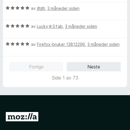
5
r
r
V
d
av
肉肉
,
3 måneder siden
t
u
e
t
r
r
i
V
d
av
Lucky☆S†ab
,
3 måneder siden
t
l
u
e
t
5
r
r
i
u
V
d
av
Firefox-bruker 13812296
,
3 måneder siden
t
l
t
u
e
t
5
a
r
r
i
u
v
d
t
l
t
5
Forrige
Neste
e
t
5
a
r
i
u
v
Side 1 av 73
t
l
t
5
t
5
a
i
u
v
l
t
5
5
a
u
v
G
t
5
å
a
v