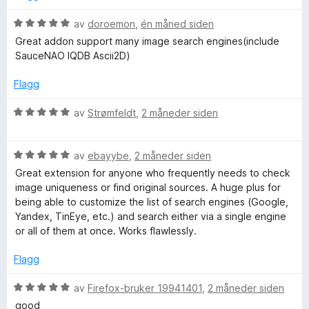
t
5
a
i
u
v
V
av
doroemon
,
én måned siden
l
t
5
u
Great addon support many image search engines(include
5
a
r
SauceNAO IQDB Ascii2D)
u
v
d
t
5
e
Flagg
a
r
v
t
V
av
Strømfeldt
,
2 måneder siden
5
t
u
i
r
l
V
d
av
ebayybe
,
2 måneder siden
5
u
e
Great extension for anyone who frequently needs to check
u
r
r
image uniqueness or find original sources. A huge plus for
t
d
t
being able to customize the list of search engines (Google,
a
e
t
Yandex, TinEye, etc.) and search either via a single engine
v
r
i
or all of them at once. Works flawlessly.
5
t
l
t
5
Flagg
i
u
l
t
V
av
Firefox-bruker 19941401
,
2 måneder siden
5
a
u
good