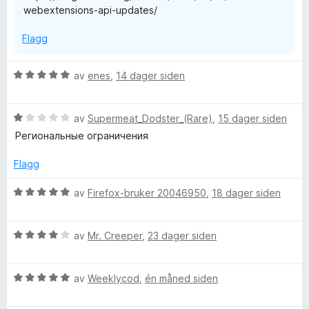
webextensions-api-updates/
Flagg
V
av
enes
,
14 dager siden
u
r
V
d
av
Supermeat_Dodster_(Rare)
,
15 dager siden
u
e
Региональные ограничения
r
r
d
t
Flagg
e
t
r
i
V
av
Firefox-bruker 20046950
,
18 dager siden
t
l
u
t
5
r
i
u
V
d
av
Mr. Creeper
,
23 dager siden
l
t
u
e
1
a
r
r
u
v
V
d
av
Weeklycod
,
én måned siden
t
t
5
u
e
t
a
r
r
i