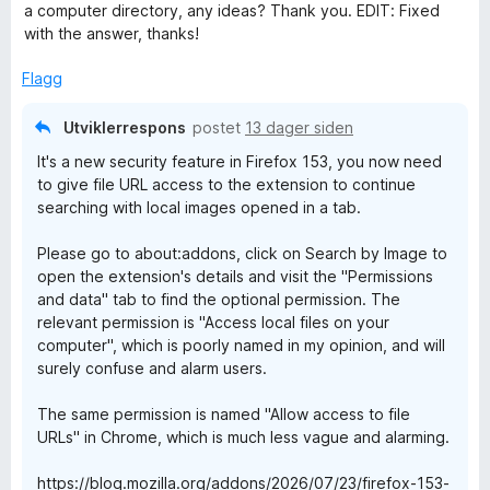
i
u
d
a computer directory, any ideas? Thank you. EDIT: Fixed
l
t
e
b
with the answer, thanks!
5
a
r
u
v
t
Flagg
y
t
5
t
a
i
Utviklerrespons
postet
13 dager siden
I
v
l
It's a new security feature in Firefox 153, you now need
5
5
to give file URL access to the extension to continue
u
m
searching with local images opened in a tab.
t
a
a
Please go to about:addons, click on Search by Image to
v
open the extension's details and visit the "Permissions
5
g
and data" tab to find the optional permission. The
relevant permission is "Access local files on your
computer", which is poorly named in my opinion, and will
e
surely confuse and alarm users.
The same permission is named "Allow access to file
URLs" in Chrome, which is much less vague and alarming.
https://blog.mozilla.org/addons/2026/07/23/firefox-153-