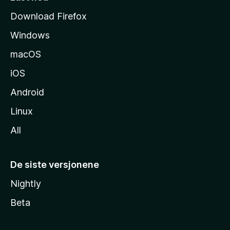
s
Download Firefox
i
Windows
d
e
macOS
iOS
Android
Linux
All
De siste versjonene
Nightly
Beta