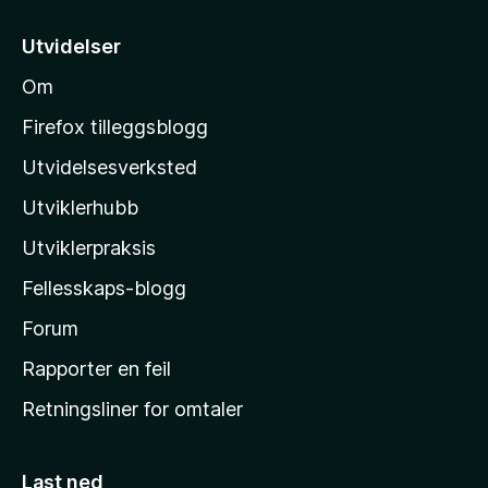
t
5
i
Utvidelser
l
Om
M
o
Firefox tilleggsblogg
z
Utvidelsesverksted
i
Utviklerhubb
l
l
Utviklerpraksis
a
Fellesskaps-blogg
s
h
Forum
j
Rapporter en feil
e
Retningsliner for omtaler
m
m
e
Last ned