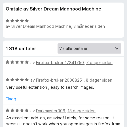
r
4
-
Omtale av Silver Dream Manhood Machine
,
n
f
6
e
u
V
t
av
Silver Dream Manhood Machine
,
3 måneder siden
o
t
u
t
a
r
v
d
l
r
5
e
e
1 818 omtaler
r
s
S
t
e
V
t
av
Firefox-bruker 17841750
,
7 dager siden
r
e
u
i
r
l
V
d
av
Firefox-bruker 20068251
,
8 dager siden
5
a
u
e
u
very useful extension , easy to search images.
r
r
t
r
d
t
a
Flagg
e
t
v
c
r
i
5
V
av
Darkmaster006
,
13 dager siden
t
l
u
An excellent add-on, amazing! Lately, for some reason, it
t
5
h
r
seems it doesn't work when you open images in firefox from