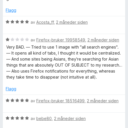
u
v
r
t
5
d
Flagg
a
e
v
r
V
av
Acosta_ff
,
2 måneder siden
5
t
u
t
r
i
V
d
av
Firefox-bruker 19958549
,
2 måneder siden
l
u
e
Very BAD. — Tried to use 1 image with "all search engines".
5
r
r
— It opens all kind of tabs, I thought it would be centralized.
u
d
t
— And some sites being Asians, they're searching for Asian
t
e
t
things that are absoutely OUT OF SUBJECT to my research…
a
r
i
— Also uses Firefox notifications for everything, whereas
v
t
l
they take time to disappear (not intuitive at all).
5
t
5
i
u
Flagg
l
t
1
a
V
av
Firefox-bruker 18516499
,
2 måneder siden
u
v
u
t
5
r
a
V
d
av
bebe80
,
2 måneder siden
v
u
e