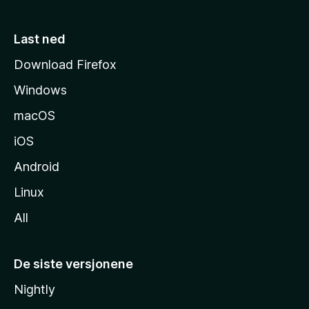
m
e
Last ned
s
Download Firefox
i
Windows
d
e
macOS
iOS
Android
Linux
All
De siste versjonene
Nightly