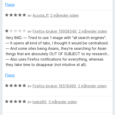
t
5
d
Flagg
a
e
v
r
V
av
Acosta_ff
,
2 måneder siden
5
t
u
t
r
i
V
d
av
Firefox-bruker 19958549
,
2 måneder siden
l
u
e
Very BAD. — Tried to use 1 image with "all search engines".
5
r
r
— It opens all kind of tabs, I thought it would be centralized.
u
d
t
— And some sites being Asians, they're searching for Asian
t
e
t
things that are absoutely OUT OF SUBJECT to my research…
a
r
i
— Also uses Firefox notifications for everything, whereas
v
t
l
they take time to disappear (not intuitive at all).
5
t
5
i
u
Flagg
l
t
1
a
V
av
Firefox-bruker 18516499
,
2 måneder siden
u
v
u
t
5
r
a
V
d
av
bebe80
,
3 måneder siden
v
u
e
5
r
r