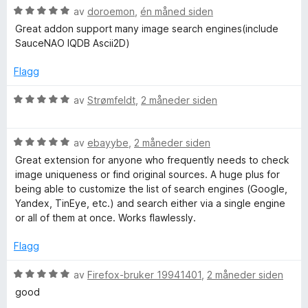
i
u
v
V
av
doroemon
,
én måned siden
l
t
5
u
Great addon support many image search engines(include
5
a
r
SauceNAO IQDB Ascii2D)
u
v
d
t
5
e
Flagg
a
r
v
t
V
av
Strømfeldt
,
2 måneder siden
5
t
u
i
r
l
V
d
av
ebayybe
,
2 måneder siden
5
u
e
Great extension for anyone who frequently needs to check
u
r
r
image uniqueness or find original sources. A huge plus for
t
d
t
being able to customize the list of search engines (Google,
a
e
t
Yandex, TinEye, etc.) and search either via a single engine
v
r
i
or all of them at once. Works flawlessly.
5
t
l
t
5
Flagg
i
u
l
t
V
av
Firefox-bruker 19941401
,
2 måneder siden
5
a
u
good
u
v
r