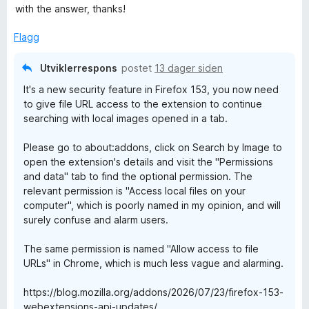
l
t
e
with the answer, thanks!
5
a
r
b
u
v
t
Flagg
t
5
t
y
a
i
Utviklerrespons
postet
13 dager siden
v
l
I
It's a new security feature in Firefox 153, you now need
5
5
to give file URL access to the extension to continue
u
searching with local images opened in a tab.
m
t
a
Please go to about:addons, click on Search by Image to
v
a
open the extension's details and visit the "Permissions
5
and data" tab to find the optional permission. The
g
relevant permission is "Access local files on your
computer", which is poorly named in my opinion, and will
e
surely confuse and alarm users.
The same permission is named "Allow access to file
URLs" in Chrome, which is much less vague and alarming.
https://blog.mozilla.org/addons/2026/07/23/firefox-153-
webextensions-api-updates/