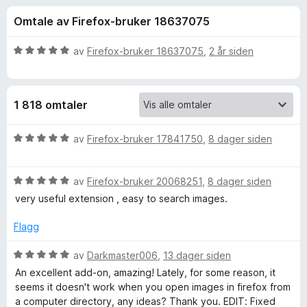
r
4
-
Omtale av Firefox-bruker 18637075
,
n
f
6
e
u
V
av
Firefox-bruker 18637075
,
2 år siden
t
o
t
u
t
a
r
v
d
l
r
1 818 omtaler
5
e
e
r
s
S
t
V
av
Firefox-bruker 17841750
,
8 dager siden
e
t
u
r
e
i
r
l
V
d
av
Firefox-bruker 20068251
,
8 dager siden
5
u
e
a
very useful extension , easy to search images.
u
r
r
t
d
t
Flagg
r
a
e
t
v
r
i
V
av
Darkmaster006
,
13 dager siden
c
5
t
l
u
An excellent add-on, amazing! Lately, for some reason, it
t
5
r
seems it doesn't work when you open images in firefox from
h
i
u
d
a computer directory, any ideas? Thank you. EDIT: Fixed