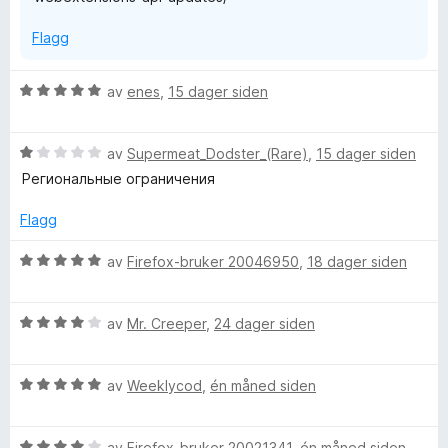
Flagg
V
av
enes
,
15 dager siden
u
r
V
d
av
Supermeat_Dodster_(Rare)
,
15 dager siden
u
e
Региональные ограничения
r
r
d
t
Flagg
e
t
r
i
V
av
Firefox-bruker 20046950
,
18 dager siden
t
l
u
t
5
r
i
u
V
d
av
Mr. Creeper
,
24 dager siden
l
t
u
e
1
a
r
r
u
v
V
d
av
Weeklycod
,
én måned siden
t
t
5
u
e
t
a
r
r
i
v
V
d
av
Firefox-bruker 20021341
,
én måned siden