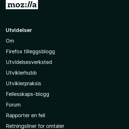
G
t
5
å
a
v
t
5
i
Utvidelser
l
Om
M
o
Firefox tilleggsblogg
z
Utvidelsesverksted
i
Utviklerhubb
l
l
Utviklerpraksis
a
Fellesskaps-blogg
s
h
Forum
j
Rapporter en feil
e
Retningsliner for omtaler
m