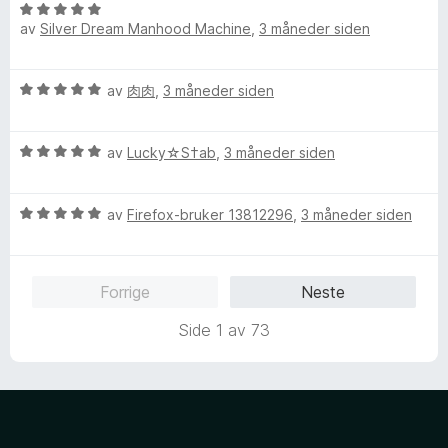
V
d
t
av
Silver Dream Manhood Machine
,
3 måneder siden
u
e
t
r
r
i
d
t
l
V
av
肉肉
,
3 måneder siden
e
t
5
u
r
i
u
r
t
l
t
V
d
av
Lucky☆S†ab
,
3 måneder siden
t
5
a
u
e
i
u
v
r
r
l
t
5
V
d
av
Firefox-bruker 13812296
,
3 måneder siden
t
5
a
u
e
t
u
v
r
r
i
t
5
d
t
l
a
Forrige
Neste
e
t
5
v
r
i
u
5
Side 1 av 73
t
l
t
t
5
a
i
u
v
l
t
5
5
a
u
v