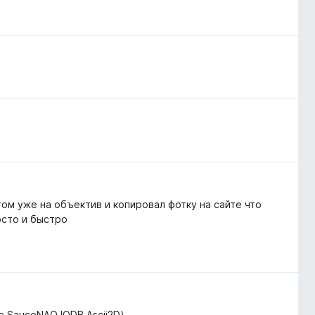
том уже на объектив и копировал фотку на сайте что
осто и быстро
de SauceNAO IQDB Ascii2D)