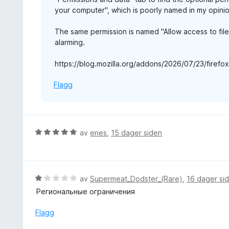
your computer", which is poorly named in my opinion
v
5
The same permission is named "Allow access to fil
alarming.
https://blog.mozilla.org/addons/2026/07/23/firef
Flagg
V
av
enes
,
15 dager siden
u
r
d
e
V
av
Supermeat_Dodster_(Rare)
,
16 dager si
r
u
Региональные ограничения
t
r
t
d
Flagg
i
e
l