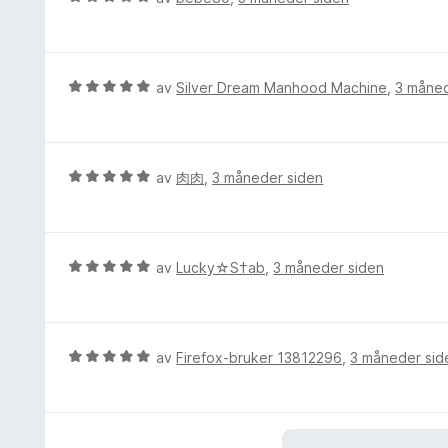
v
r
u
5
t
r
t
d
i
e
V
av
Silver Dream Manhood Machine
,
3 måned
l
r
u
5
t
r
u
t
d
t
i
e
V
av
肉肉
,
3 måneder siden
a
l
r
u
v
5
t
r
5
u
t
d
t
i
e
V
av
Lucky☆S†ab
,
3 måneder siden
a
l
r
u
v
5
t
r
5
u
t
d
t
i
e
V
av
Firefox-bruker 13812296
,
3 måneder sid
a
l
r
u
v
5
t
r
5
u
t
d
t
i
e