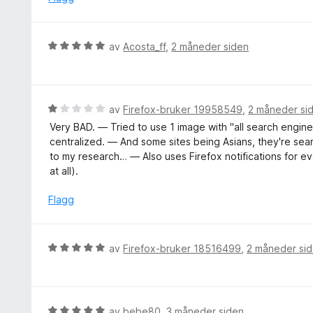
t
e
a
r
v
t
V
5
av
Acosta_ff
,
2 måneder siden
t
u
i
r
l
d
5
e
V
av
Firefox-bruker 19958549
,
2 måneder si
u
r
u
t
Very BAD. — Tried to use 1 image with "all search engines
t
r
a
centralized. — And some sites being Asians, they're se
t
d
v
to my research… — Also uses Firefox notifications for ev
i
e
5
at all).
l
r
5
t
Flagg
u
t
t
i
a
l
V
av
Firefox-bruker 18516499
,
2 måneder si
v
1
u
5
u
r
t
d
a
e
V
av
bebe80
,
3 måneder siden