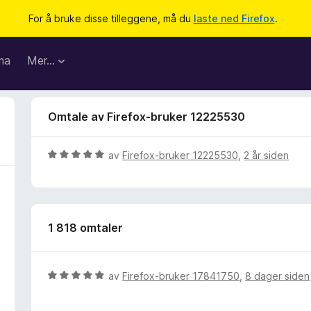
For å bruke disse tilleggene, må du
laste ned Firefox
.
ma
Mer…
Omtale av Firefox-bruker 12225530
V
av
Firefox-bruker 12225530
,
2 år siden
u
r
d
e
1 818 omtaler
r
t
t
i
V
av
Firefox-bruker 17841750
,
8 dager siden
l
u
5
r