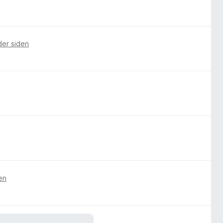
er siden
en