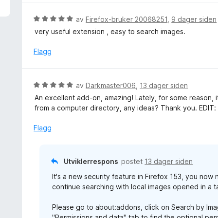
u
d
t
e
V
av
Firefox-bruker 20068251
,
9 dager siden
a
r
u
very useful extension , easy to search images.
v
t
r
5
t
d
Flagg
i
e
l
r
5
t
V
av
Darkmaster006
,
13 dager siden
u
t
u
t
An excellent add-on, amazing! Lately, for some reason, 
i
r
a
from a computer directory, any ideas? Thank you. EDIT: 
l
d
v
5
e
Flagg
5
u
r
t
t
a
t
Utviklerrespons
postet
13 dager siden
v
i
5
It's a new security feature in Firefox 153, you now
l
continue searching with local images opened in a t
5
u
Please go to about:addons, click on Search by Imag
t
"Permissions and data" tab to find the optional perm
a