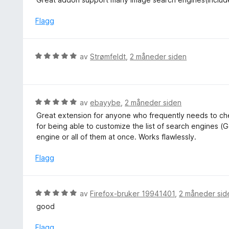
l
r
v
5
d
Flagg
5
u
e
t
r
a
t
V
v
av
Strømfeldt
,
2 måneder siden
t
u
5
i
r
l
d
5
e
V
av
ebayybe
,
2 måneder siden
u
r
u
t
Great extension for anyone who frequently needs to che
t
r
a
for being able to customize the list of search engines (G
t
d
v
engine or all of them at once. Works flawlessly.
i
e
5
l
r
Flagg
5
t
u
t
t
i
V
av
Firefox-bruker 19941401
,
2 måneder sid
a
l
u
v
good
5
r
5
u
d
Flagg