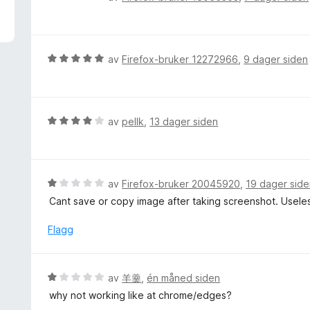
u
u
t
r
a
d
v
e
V
av
Firefox-bruker 12272966
,
9 dager siden
5
r
u
t
r
t
d
i
e
V
av
pellk
,
13 dager siden
l
r
u
1
t
r
u
t
d
t
i
e
V
av
Firefox-bruker 20045920
,
19 dager sid
a
l
r
u
v
Cant save or copy image after taking screenshot. Usele
5
t
r
5
u
t
d
Flagg
t
i
e
a
l
r
v
4
t
5
V
av
羊羹
,
én måned siden
u
t
u
t
why not working like at chrome/edges?
i
r
a