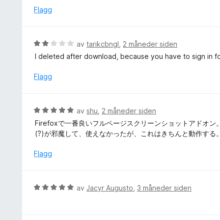
l
d
Flagg
v
1
e
5
u
r
t
t
V
a
av
tarikcbngl
,
2 måneder siden
t
u
v
I deleted after download, because you have to sign in f
i
r
5
l
d
Flagg
1
e
u
r
t
t
V
a
av
shu
,
2 måneder siden
t
u
v
Firefoxで一番良いフルページスクリーンショットアドオン。F
i
r
5
(?)が邪魔して、使えなかったが、これはきちんと動作する
l
d
2
e
Flagg
u
r
t
t
a
t
V
v
av
Jacyr Augusto
,
3 måneder siden
i
u
5
l
r
5
d