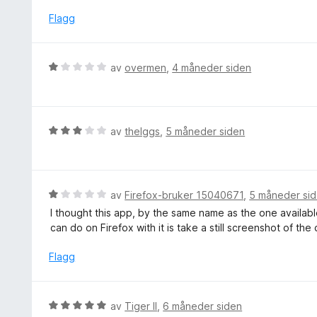
r
a
t
d
Flagg
v
i
e
5
l
r
5
t
V
av
overmen
,
4 måneder siden
u
t
u
t
i
r
a
l
d
v
1
e
5
V
av
theIggs
,
5 måneder siden
u
r
u
t
t
r
a
t
d
v
i
e
5
V
av
Firefox-bruker 15040671
,
5 måneder si
l
r
u
I thought this app, by the same name as the one availab
1
t
r
can do on Firefox with it is take a still screenshot of th
u
t
d
t
i
e
Flagg
a
l
r
v
3
t
5
u
t
V
av
Tiger II
,
6 måneder siden
t
i