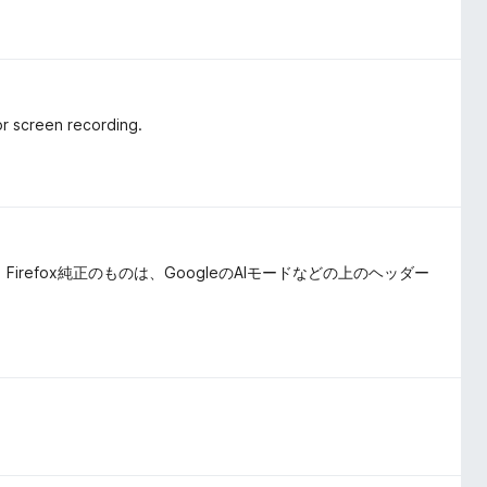
or screen recording.
irefox純正のものは、GoogleのAIモードなどの上のヘッダー
。