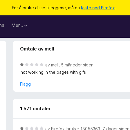
For å bruke disse tilleggene, må du
laste ned Firefox
.
ma
Mer…
Omtale av mell
V
av
mell
,
5 måneder siden
u
not working in the pages with gifs
r
d
Flagg
e
r
t
t
1 571 omtaler
i
l
1
V
av
Firefox-bruker 18055363
,
7 dager siden