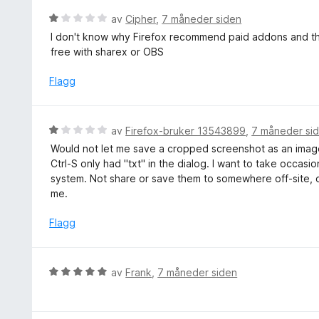
t
i
e
V
av
Cipher
,
7 måneder siden
a
l
r
u
v
I don't know why Firefox recommend paid addons and thi
4
t
r
5
free with sharex or OBS
u
t
d
t
i
e
Flagg
a
l
r
v
5
t
5
u
t
V
av
Firefox-bruker 13543899
,
7 måneder si
t
i
u
a
Would not let me save a cropped screenshot as an image 
l
r
v
Ctrl-S only had "txt" in the dialog. I want to take occa
1
d
5
system. Not share or save them to somewhere off-site, or
u
e
me.
t
r
a
t
Flagg
v
t
5
i
l
V
av
Frank
,
7 måneder siden
1
u
u
r
t
d