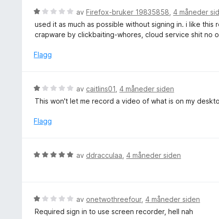
u
e
V
av
Firefox-bruker 19835858
,
4 måneder si
t
r
u
a
used it as much as possible without signing in. i like this
t
r
v
crapware by clickbaiting-whores, cloud service shit no o
t
d
5
i
e
Flagg
l
r
5
t
u
t
V
av
caitlins01
,
4 måneder siden
t
i
u
a
This won't let me record a video of what is on my desktop,
l
r
v
1
d
Flagg
5
u
e
t
r
a
t
V
v
av
ddracculaa
,
4 måneder siden
t
u
5
i
r
l
d
1
e
V
av
onetwothreefour
,
4 måneder siden
u
r
u
t
Required sign in to use screen recorder, hell nah
t