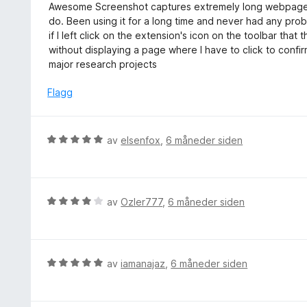
u
a
Awesome Screenshot captures extremely long webpages int
l
r
v
do. Been using it for a long time and never had any prob
1
d
5
if I left click on the extension's icon on the toolbar th
u
e
without displaying a page where I have to click to confi
t
r
major research projects
a
t
v
t
Flagg
5
i
l
5
V
av
elsenfox
,
6 måneder siden
u
u
t
r
a
d
v
e
V
av
Ozler777
,
6 måneder siden
5
r
u
t
r
t
d
i
e
V
av
iamanajaz
,
6 måneder siden
l
r
u
5
t
r
u
t
d