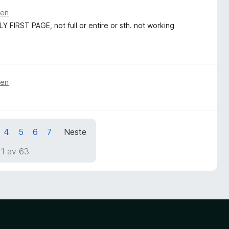
den
Y FIRST PAGE, not full or entire or sth. not working
den
4
5
6
7
Neste
 1 av 63