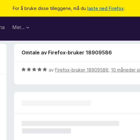
For å bruke disse tilleggene, må du
laste ned Firefox
.
ma
Mer…
Omtale av Firefox-bruker 18909586
V
av
Firefox-bruker 18909586
,
10 måneder s
u
r
d
e
r
t
t
i
l
5