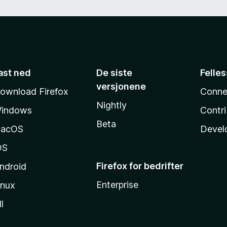
ast ned
De siste
Felle
versjonene
ownload Firefox
Conne
Nightly
indows
Contr
Beta
acOS
Devel
OS
Firefox for bedrifter
ndroid
Enterprise
inux
l