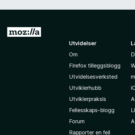
G
å
Utvidelser
L
t
Om
D
i
l
Firefox tilleggsblogg
W
M
Utvidelsesverksted
m
o
z
Utviklerhubb
i
i
Utviklerpraksis
A
l
Fellesskaps-blogg
L
l
a
Forum
Al
s
Rapporter en feil