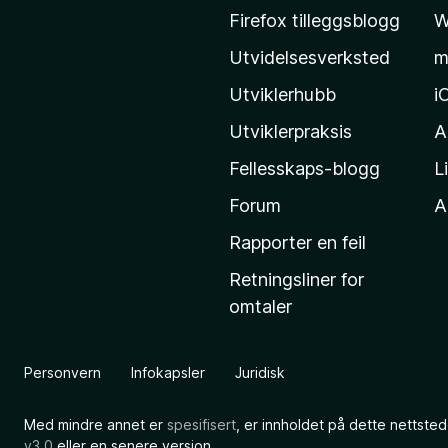
l
Firefox tilleggsblogg
W
M
Utvidelsesverksted
m
o
z
Utviklerhubb
i
i
Utviklerpraksis
A
l
Fellesskaps-blogg
L
l
a
Forum
Al
s
Rapporter en feil
h
Retningsliner for
j
omtaler
e
m
m
Personvern
Infokapsler
Juridisk
e
s
Med mindre annet er
spesifisert
, er innholdet på dette nettsted
i
v3.0
eller en senere versjon.