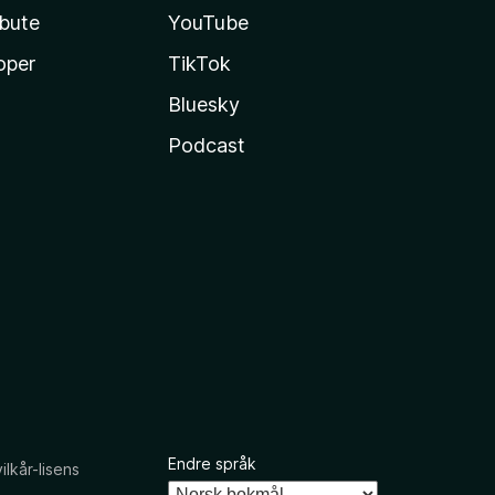
ibute
YouTube
oper
TikTok
Bluesky
Podcast
Endre språk
kår-lisens