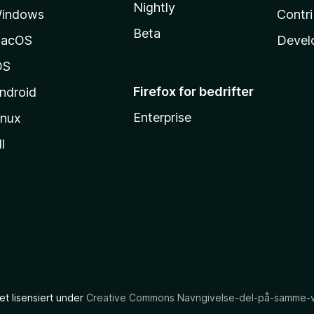
Nightly
indows
Contr
Beta
acOS
Devel
OS
Firefox for bedrifter
ndroid
Enterprise
inux
l
et lisensiert under
Creative Commons Navngivelse-del-på-samme-vil