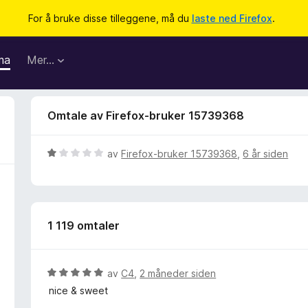
For å bruke disse tilleggene, må du
laste ned Firefox
.
ma
Mer…
Omtale av Firefox-bruker 15739368
V
av
Firefox-bruker 15739368
,
6 år siden
u
r
d
e
1 119 omtaler
r
t
t
i
V
av
C4
,
2 måneder siden
l
u
nice & sweet
1
r