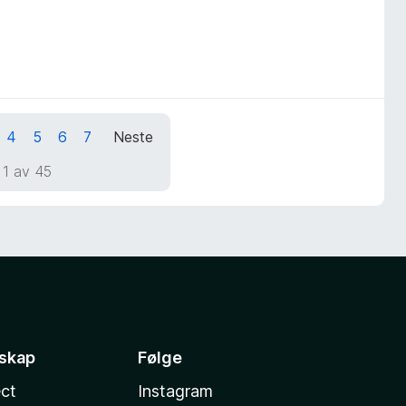
4
5
6
7
Neste
 1 av 45
sskap
Følge
ct
Instagram