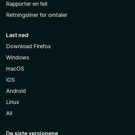
j
Rapporter en feil
e
Retningsliner for omtaler
m
m
e
Last ned
s
Download Firefox
i
Windows
d
e
macOS
iOS
Android
Linux
All
De siste versjonene