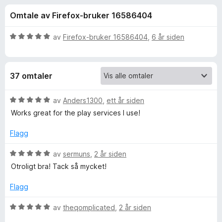
r
4
-
Omtale av Firefox-bruker 16586404
,
n
f
8
e
u
V
av
Firefox-bruker 16586404
,
6 år siden
t
o
t
u
t
a
r
v
d
l
r
37 omtaler
5
e
e
r
s
P
t
V
av
Anders1300
,
ett år siden
e
t
u
Works great for the play services I use!
r
r
i
r
l
d
Flagg
5
e
i
u
r
V
av
sermuns
,
2 år siden
t
t
u
v
Otroligt bra! Tack så mycket!
a
t
r
v
i
d
Flagg
a
5
l
e
5
r
V
av
theqomplicated
,
2 år siden
t
u
t
u