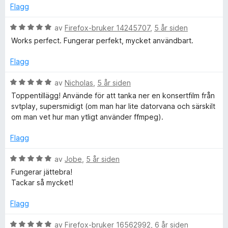
u
v
r
Flagg
t
5
t
a
t
V
av
Firefox-bruker 14245707
,
5 år siden
v
i
u
Works perfect. Fungerar perfekt, mycket användbart.
5
l
r
5
d
Flagg
u
e
t
r
V
av
Nicholas
,
5 år siden
a
t
u
Toppentillägg! Använde för att tanka ner en konsertfilm från
v
t
r
svtplay, supersmidigt (om man har lite datorvana och särskilt
5
i
d
om man vet hur man ytligt använder ffmpeg).
l
e
5
r
Flagg
u
t
t
t
V
av
Jobe
,
5 år siden
a
i
u
Fungerar jättebra!
v
l
r
Tackar så mycket!
5
5
d
u
e
Flagg
t
r
a
t
V
av
Firefox-bruker 16562992
,
6 år siden