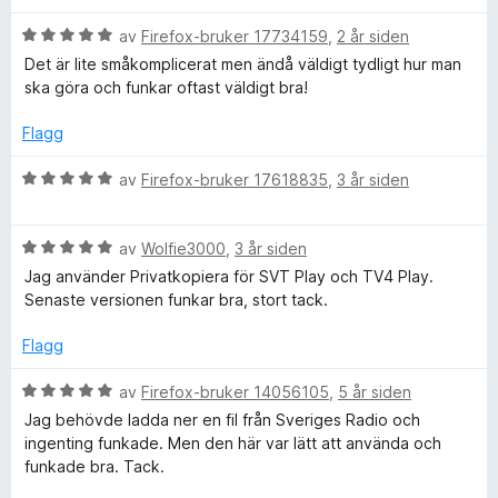
t
t
r
a
i
k
V
d
av
Firefox-bruker 17734159
,
2 år siden
v
l
u
e
Det är lite småkomplicerat men ändå väldigt tydligt hur man
5
5
r
r
o
ska göra och funkar oftast väldigt bra!
u
d
t
t
e
t
Flagg
p
a
r
i
v
t
l
V
av
Firefox-bruker 17618835
,
3 år siden
i
5
t
5
u
i
u
r
l
t
e
V
d
av
Wolfie3000
,
3 år siden
5
a
u
e
Jag använder Privatkopiera för SVT Play och TV4 Play.
u
v
r
r
Senaste versionen funkar bra, stort tack.
r
t
5
d
t
a
e
t
Flagg
a
v
r
i
5
t
l
V
av
Firefox-bruker 14056105
,
5 år siden
t
5
u
Jag behövde ladda ner en fil från Sveriges Radio och
i
u
r
ingenting funkade. Men den här var lätt att använda och
l
t
d
funkade bra. Tack.
5
a
e