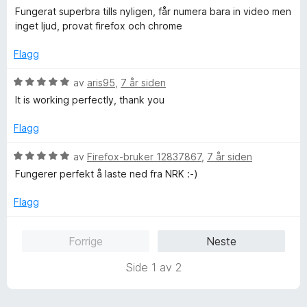
t
l
u
Fungerat superbra tills nyligen, får numera bara in video men
t
5
r
inget ljud, provat firefox och chrome
i
u
d
l
t
e
Flagg
5
a
r
u
v
t
V
av
aris95
,
7 år siden
t
5
t
u
It is working perfectly, thank you
a
i
r
v
l
d
Flagg
5
3
e
u
r
V
av
Firefox-bruker 12837867
,
7 år siden
t
t
u
Fungerer perfekt å laste ned fra NRK :-)
a
t
r
v
i
d
Flagg
5
l
e
5
r
Forrige
Neste
u
t
t
t
Side 1 av 2
a
i
v
l
5
5