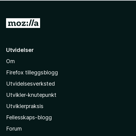
u
t
a
G
v
5
å
t
i
Utvidelser
l
Om
M
o
Firefox tilleggsblogg
z
Utvidelsesverksted
i
Utvikler-knutepunkt
l
l
Utviklerpraksis
a
Fellesskaps-blogg
s
h
Forum