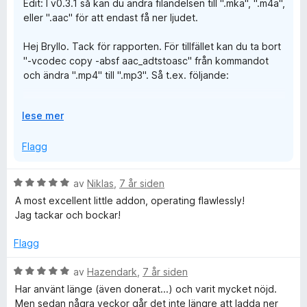
Edit: I v0.3.1 så kan du ändra filändelsen till ".mka", ".m4a",
l
t
eller ".aac" för att endast få ner ljudet.
4
a
u
v
Hej Bryllo. Tack för rapporten. För tillfället kan du ta bort
t
5
"-vcodec copy -absf aac_adtstoasc" från kommandot
a
och ändra ".mp4" till ".mp3". Så t.ex. följande:
v
5
ffmpeg -i
U
lese mer
"https://streaming10.ur.se/urplay/_definst_/mp3:216000-
t
216999/216170-4.mp3/playlist.m3u8" -acodec copy
v
Flagg
"Tripp, Trapp, Träd - Vårkvitter.mp3"
i
d
Hoppas det fungerar. Ska försöka fixa i koden också.
V
av
Niklas
,
7 år siden
f
u
A most excellent little addon, operating flawlessly!
o
r
Jag tackar och bockar!
r
d
å
e
Flagg
r
t
V
av
Hazendark
,
7 år siden
t
u
Har använt länge (även donerat...) och varit mycket nöjd.
i
r
Men sedan några veckor går det inte längre att ladda ner