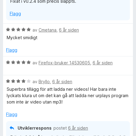
Fixat i v0.2.4 som precis släppts.
u
v
t
5
Flagg
a
v
5
V
av
Cmetana
,
6 år siden
u
Mycket smidigt
r
d
Flagg
e
r
V
av
Firefox-bruker 14530605
,
6 år siden
t
u
t
r
i
V
d
av
Bryllo
,
6 år siden
l
u
e
Superbra tillägg för att ladda ner videos! Har bara inte
5
r
r
lyckats klura ut om det kan gå att ladda ner urplays program
u
d
t
som inte är video utan mp3!
t
e
t
a
r
i
Flagg
v
t
l
5
t
5
Utviklerrespons
postet
6 år siden
i
u