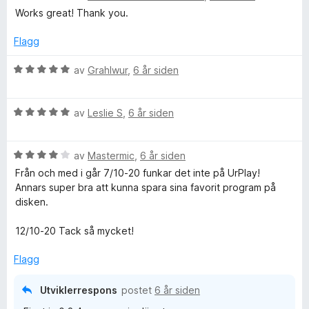
v
t
u
Works great! Thank you.
5
i
r
l
d
Flagg
5
e
u
r
V
av
Grahlwur
,
6 år siden
t
t
u
a
t
r
v
i
V
d
av
Leslie S
,
6 år siden
5
l
u
e
5
r
r
u
V
d
av
Mastermic
,
6 år siden
t
t
u
e
t
Från och med i går 7/10-20 funkar det inte på UrPlay!
a
r
r
i
Annars super bra att kunna spara sina favorit program på
v
d
t
l
disken.
5
e
t
5
r
i
u
12/10-20 Tack så mycket!
t
l
t
t
5
a
Flagg
i
u
v
l
t
5
Utviklerrespons
postet
6 år siden
4
a