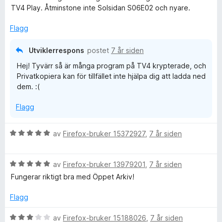
l
d
TV4 Play. Åtminstone inte Solsidan S06E02 och nyare.
5
e
u
r
Flagg
t
t
a
t
Utviklerrespons
postet
7 år siden
v
i
Hej! Tyvärr så är många program på TV4 krypterade, och
5
l
Privatkopiera kan för tillfället inte hjälpa dig att ladda ned
5
dem. :(
u
t
Flagg
a
v
5
V
av
Firefox-bruker 15372927
,
7 år siden
u
r
V
d
av
Firefox-bruker 13979201
,
7 år siden
u
e
Fungerar riktigt bra med Öppet Arkiv!
r
r
d
t
Flagg
e
t
r
i
V
av
Firefox-bruker 15188026
,
7 år siden