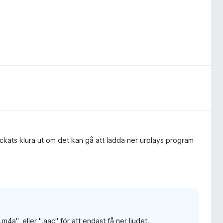
lyckats klura ut om det kan gå att ladda ner urplays program
".m4a", eller ".aac" för att endast få ner ljudet.