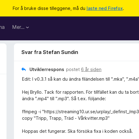
For å bruke disse tilleggene, må du
laste ned Firefox
.
ma
Mer…
Svar fra Stefan Sundin
Utviklerrespons
postet
6 år siden
Edit: I v0.3.1 så kan du ändra filändelsen till ".mka", ".m4a"
Hej Bryllo. Tack för rapporten. För tillfället kan du ta
ändra ".mp4" till ".mp3". Så t.ex. följande:
ffmpeg -i "https://streaming10.ur.se/urplay/_definst_
copy "Tripp, Trapp, Träd - Vårkvitter.mp3"
Hoppas det fungerar. Ska försöka fixa i koden också.