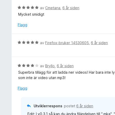
V
av
Cmetana
,
6 år siden
u
Mycket smidigt
r
d
Flagg
e
r
t
V
av
Firefox-bruker 14530605
,
6 år siden
t
u
i
r
l
d
5
e
V
av
Bryllo
,
6 år siden
u
r
u
t
Superbra tillägg för att ladda ner videos! Har bara inte 
t
r
a
som inte är video utan mp3!
t
d
v
i
e
Flagg
5
l
r
5
t
u
t
Utviklerrespons
postet
6 år siden
t
i
a
Edit: I v0.3.1 så kan du ändra filändelsen till ".mka", 
l