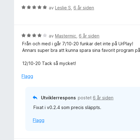
v
5
e
5
V
av
Leslie S
,
6 år siden
u
r
u
t
t
r
a
t
d
v
i
e
5
V
av
Mastermic
,
6 år siden
l
r
u
Från och med i går 7/10-20 funkar det inte på UrPlay!
5
t
r
Annars super bra att kunna spara sina favorit program på
u
t
d
t
i
e
12/10-20 Tack så mycket!
a
l
r
v
5
t
Flagg
5
u
t
t
i
a
l
Utviklerrespons
postet
6 år siden
v
4
5
Fixat i v0.2.4 som precis släppts.
u
t
Flagg
a
v
5