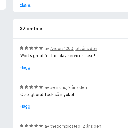
Flagg
37 omtaler
V
av
Anders1300
,
ett år siden
u
Works great for the play services I use!
r
d
Flagg
e
r
t
V
av
sermuns
,
2 år siden
t
u
Otroligt bra! Tack så mycket!
i
r
l
d
Flagg
5
e
u
r
t
t
V
a
av
theqomplicated
,
2 år siden