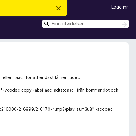
Logg inn
A
v
v
S
i
S
s
ø
ø
d
k
k
e
n
n
e
m
e
l
d
i
, eller ".aac" för att endast få ner ljudet.
n
g
 bort "-vcodec copy -absf aac_adtstoasc" från kommandot och
e
n
/mp3:216000-216999/216170-4.mp3/playlist.m3u8" -acodec