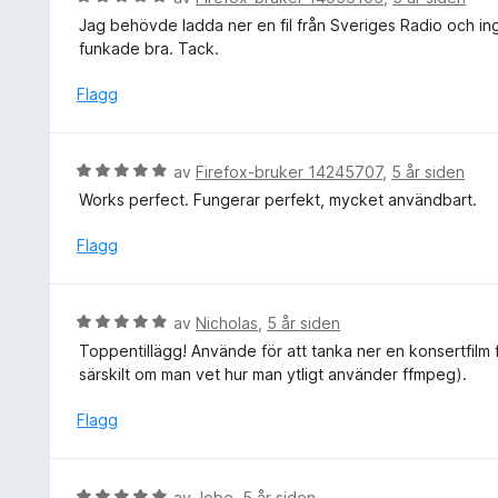
u
t
u
t
Jag behövde ladda ner en fil från Sveriges Radio och in
i
r
a
funkade bra. Tack.
l
d
v
5
e
Flagg
5
u
r
t
t
a
t
V
v
av
Firefox-bruker 14245707
,
5 år siden
i
u
5
Works perfect. Fungerar perfekt, mycket användbart.
l
r
5
d
Flagg
u
e
t
r
a
t
V
v
av
Nicholas
,
5 år siden
t
u
5
Toppentillägg! Använde för att tanka ner en konsertfilm 
i
r
särskilt om man vet hur man ytligt använder ffmpeg).
l
d
5
e
Flagg
u
r
t
t
a
t
V
v
av
Jobe
,
5 år siden