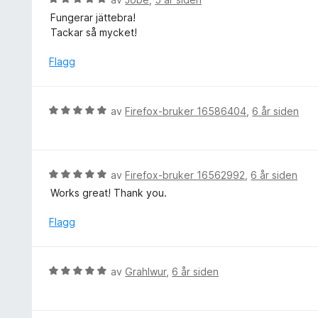
i
u
5
Fungerar jättebra!
l
r
Tackar så mycket!
5
d
u
e
Flagg
t
r
a
t
v
t
V
5
av
Firefox-bruker 16586404
,
6 år siden
i
u
l
r
5
d
u
e
V
av
Firefox-bruker 16562992
,
6 år siden
t
r
u
a
Works great! Thank you.
t
r
v
t
d
Flagg
5
i
e
l
r
5
t
V
av
Grahlwur
,
6 år siden
u
t
u
t
i
r
a
l
d