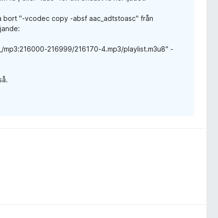
u ta bort "-vcodec copy -absf aac_adtstoasc" från
ljande:
nst_/mp3:216000-216999/216170-4.mp3/playlist.m3u8" -
så.