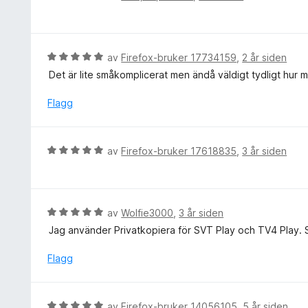
t
u
v
i
r
5
l
d
5
e
V
av
Firefox-bruker 17734159
,
2 år siden
u
r
u
t
Det är lite småkomplicerat men ändå väldigt tydligt hur m
t
r
a
t
d
Flagg
v
i
e
5
l
r
5
t
V
av
Firefox-bruker 17618835
,
3 år siden
u
t
u
t
i
r
a
l
d
v
5
e
5
V
av
Wolfie3000
,
3 år siden
u
r
u
t
Jag använder Privatkopiera för SVT Play och TV4 Play. S
t
r
a
t
d
Flagg
v
i
e
5
l
r
5
t
V
av
Firefox-bruker 14056105
,
5 år siden