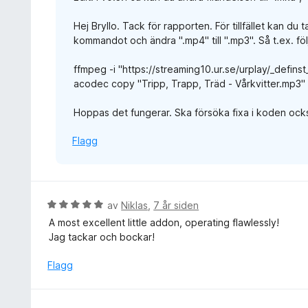
v
4
5
Hej Bryllo. Tack för rapporten. För tillfället kan d
u
kommandot och ändra ".mp4" till ".mp3". Så t.ex. fö
t
a
ffmpeg -i "https://streaming10.ur.se/urplay/_defi
v
acodec copy "Tripp, Trapp, Träd - Vårkvitter.mp3"
5
Hoppas det fungerar. Ska försöka fixa i koden ock
Flagg
V
av
Niklas
,
7 år siden
u
A most excellent little addon, operating flawlessly!
r
Jag tackar och bockar!
d
e
Flagg
r
t
t