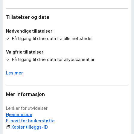
v
u
r
Tillatelser og data
d
e
Nødvendige tillatelser:
r
Få tilgang til dine data fra alle nettsteder
i
n
Valgfrie tillatelser:
g
Få tilgang til dine data for allyoucaneat.ai
e
r
e
Les mer
n
n
å
Mer informasjon
Lenker for utvidelser
Hjemmeside
E-post for brukerstøtte
Kopier tilleggs-ID