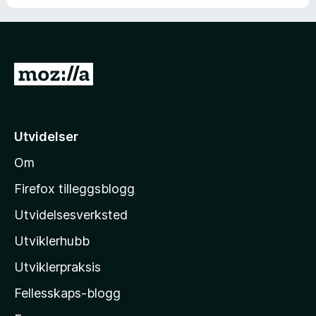
G
å
t
i
Utvidelser
l
Om
M
o
Firefox tilleggsblogg
z
Utvidelsesverksted
i
Utviklerhubb
l
l
Utviklerpraksis
a
Fellesskaps-blogg
s