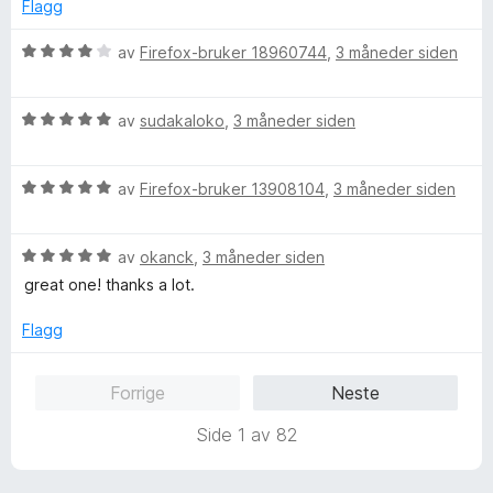
e
Flagg
u
v
r
t
5
t
V
av
Firefox-bruker 18960744
,
3 måneder siden
a
t
u
v
i
r
5
l
V
d
av
sudakaloko
,
3 måneder siden
4
u
e
u
r
r
t
V
d
av
Firefox-bruker 13908104
,
3 måneder siden
t
a
u
e
t
v
r
r
i
5
V
d
av
okanck
,
3 måneder siden
t
l
u
e
t
4
great one! thanks a lot.
r
r
i
u
d
t
l
t
Flagg
e
t
5
a
r
i
u
v
Forrige
Neste
t
l
t
5
t
5
a
Side 1 av 82
i
u
v
l
t
5
5
a