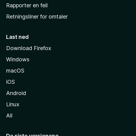
j
Rapporter en feil
e
Retningsliner for omtaler
m
m
e
Last ned
s
Download Firefox
i
Windows
d
e
macOS
iOS
Android
Linux
All
De siste versjonene