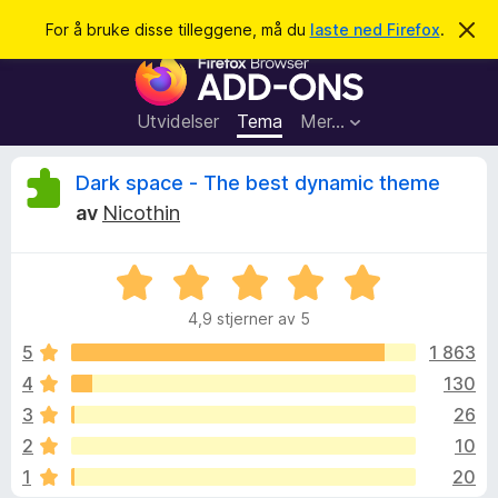
S
Logg inn
For å bruke disse tilleggene, må du
laste ned Firefox
.
A
v
ø
T
v
k
i
i
s
l
d
Utvidelser
Tema
Mer…
e
l
n
e
n
O
Dark space - The best dynamic theme
e
g
m
av
Nicothin
g
e
m
l
f
d
V
o
i
t
n
u
r
g
4,9 stjerner av 5
r
F
e
a
d
n
5
1 863
i
e
4
130
r
l
r
e
3
26
t
f
t
e
2
10
i
o
1
20
l
x