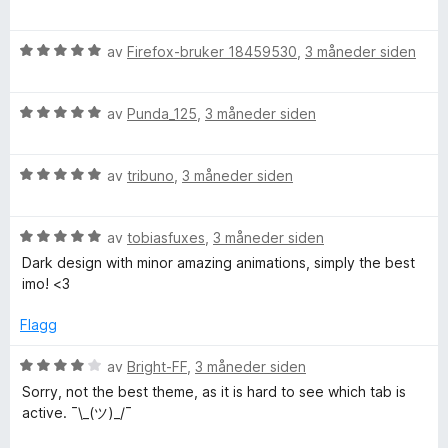
t
t
5
u
e
a
r
r
h
v
V
d
av
Firefox-bruker 18459530
,
3 måneder siden
t
5
u
e
t
r
r
e
i
V
d
av
Punda_125
,
3 måneder siden
t
l
u
e
t
5
m
r
r
i
u
V
d
av
tribuno
,
3 måneder siden
t
l
t
e
u
e
t
3
a
r
r
i
u
v
V
d
av
tobiasfuxes
,
3 måneder siden
t
l
t
5
u
e
t
5
a
Dark design with minor amazing animations, simply the best
r
r
i
u
v
imo! <3
d
t
l
t
5
e
t
5
a
Flagg
r
i
u
v
t
l
t
5
V
av
Bright-FF
,
3 måneder siden
t
5
a
u
Sorry, not the best theme, as it is hard to see which tab is
i
u
v
r
active. ¯\_(ツ)_/¯
l
t
5
d
5
a