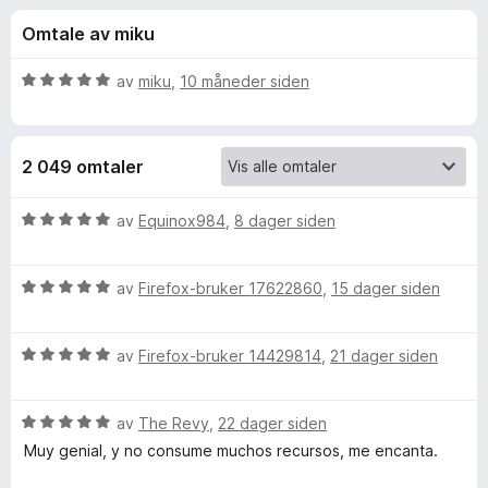
r
4
-
Omtale av miku
,
n
f
9
e
u
V
av
miku
,
10 måneder siden
t
o
t
u
t
a
r
v
d
l
r
2 049 omtaler
5
e
e
r
s
D
t
V
av
Equinox984
,
8 dager siden
e
t
u
r
a
i
r
l
V
d
av
Firefox-bruker 17622860
,
15 dager siden
5
u
e
r
u
r
r
t
V
d
av
Firefox-bruker 14429814
,
21 dager siden
t
k
a
u
e
t
v
r
r
i
s
V
5
d
av
The Revy
,
22 dager siden
t
l
u
e
t
5
Muy genial, y no consume muchos recursos, me encanta.
r
p
r
i
u