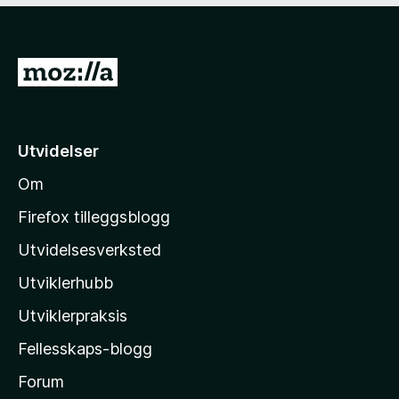
u
v
t
5
a
G
v
5
å
t
i
Utvidelser
l
Om
M
o
Firefox tilleggsblogg
z
Utvidelsesverksted
i
Utviklerhubb
l
l
Utviklerpraksis
a
Fellesskaps-blogg
s
h
Forum