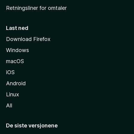
e
Retningsliner for omtaler
m
m
e
Last ned
s
Download Firefox
i
Windows
d
e
macOS
iOS
Android
Linux
All
De siste versjonene