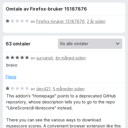
r
4
-
Omtale av Firefox-bruker 15187876
,
n
f
3
e
u
V
av
Firefox-bruker 15187876
,
2 år siden
t
o
t
u
t
a
r
v
d
l
r
63 omtaler
5
e
e
r
s
m
t
V
av
suryansh
,
én måned siden
e
t
u
bravo
r
u
i
r
l
d
Flagg
1
e
s
u
r
V
av
dev421
,
5 måneder siden
t
t
u
e
This addon's "Homepage" points to a deprecated GitHub
a
t
r
repository, whose description tells you to go to the repo
v
i
d
"LibreScore/dl-librescore" instead.
s
5
l
e
5
r
There you can see the various ways to download
c
u
t
musescore scores. A convenient browser extension like this