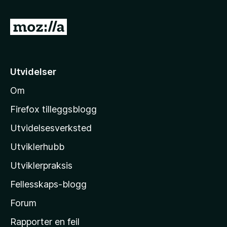
5
5
u
G
t
å
a
v
t
5
i
Utvidelser
l
Om
M
o
Firefox tilleggsblogg
z
Utvidelsesverksted
i
Utviklerhubb
l
l
Utviklerpraksis
a
Fellesskaps-blogg
s
h
Forum
j
Rapporter en feil