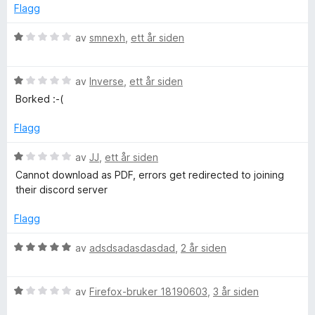
5
i
Flagg
o
l
1
V
av
smnexh
,
ett år siden
a
u
u
t
r
d
a
V
d
av
Inverse
,
ett år siden
v
u
e
Borked :-(
5
r
r
e
d
t
Flagg
e
t
r
r
i
V
av
JJ
,
ett år siden
t
l
u
Cannot download as PDF, errors get redirected to joining
t
1
r
their discord server
i
u
d
l
t
e
Flagg
1
a
r
u
v
t
V
av
adsdsadasdasdad
,
2 år siden
t
5
t
u
a
i
r
v
l
V
d
av
Firefox-bruker 18190603
,
3 år siden
5
1
u
e