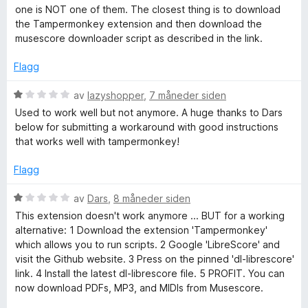
t
t
one is NOT one of them. The closest thing is to download
a
i
o
the Tampermonkey extension and then download the
v
l
musescore downloader script as described in the link.
5
1
r
u
Flagg
t
e
a
V
av
lazyshopper
,
7 måneder siden
v
u
Used to work well but not anymore. A huge thanks to Dars
-
5
r
below for submitting a workaround with good instructions
d
that works well with tampermonkey!
e
d
r
Flagg
t
o
t
V
av
Dars
,
8 måneder siden
i
u
This extension doesn't work anymore ... BUT for a working
w
l
r
alternative: 1 Download the extension 'Tampermonkey'
1
d
which allows you to run scripts. 2 Google 'LibreScore' and
n
u
e
visit the Github website. 3 Press on the pinned 'dl-librescore'
t
r
link. 4 Install the latest dl-librescore file. 5 PROFIT. You can
a
t
l
now download PDFs, MP3, and MIDIs from Musescore.
v
t