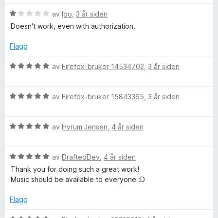
u
r
r
t
V
d
av
Igo
,
3 år siden
t
a
u
e
t
Doesn't work, even with authorization.
v
r
r
i
5
d
t
l
Flagg
e
t
5
r
i
u
V
av
Firefox-bruker 14534702
,
3 år siden
t
l
t
u
t
1
a
r
i
u
v
V
d
av
Firefox-bruker 15843365
,
3 år siden
l
t
5
u
e
1
a
r
r
u
v
V
d
av
Hyrum Jensen
,
4 år siden
t
t
5
u
e
t
a
r
r
i
v
V
d
av
DraftedDev
,
4 år siden
t
l
5
u
e
t
5
Thank you for doing such a great work!
r
r
i
u
Music should be available to everyone :D
d
t
l
t
e
t
5
a
Flagg
r
i
u
v
t