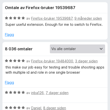
r
4
-
Omtale av Firefox-bruker 19539687
,
n
f
6
e
u
V
av
Firefox-bruker 19539687
,
9 måneder siden
t
o
t
u
Super useful extension. Enough for me to switch to Firefox.
t
a
r
v
d
l
Flagg
r
5
e
e
r
s
F
8 036 omtaler
t
e
t
r
i
i
V
av
Firefox-bruker 19484000
,
3 dager siden
l
u
this make our job easy for testing and trouble shooting apps
5
r
r
with multiple id and role in one single browser
u
d
t
e
e
Flagg
a
r
v
t
V
av
inba126
,
7 dager siden
f
5
t
u
i
r
o
l
V
d
av
Daniel
,
8 dager siden