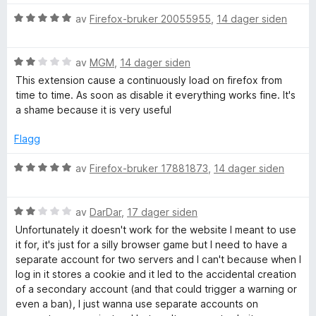
a
t
5
r
i
u
V
d
av
Firefox-bruker 20055955
,
14 dager siden
l
t
i
u
e
5
a
r
r
u
v
V
d
av
MGM
,
14 dager siden
t
n
t
5
u
e
t
This extension cause a continuously load on firefox from
a
r
r
i
time to time. As soon as disable it everything works fine. It's
e
v
d
t
l
a shame because it is very useful
5
e
t
5
r
r
i
u
Flagg
t
l
t
t
5
a
V
s
av
Firefox-bruker 17881873
,
14 dager siden
i
u
v
u
l
t
5
r
2
a
V
d
av
DarDar
,
17 dager siden
u
v
u
e
Unfortunately it doesn't work for the website I meant to use
t
5
r
r
it for, it's just for a silly browser game but I need to have a
a
d
t
separate account for two servers and I can't because when I
v
e
t
log in it stores a cookie and it led to the accidental creation
5
r
i
of a secondary account (and that could trigger a warning or
t
l
even a ban), I just wanna use separate accounts on
t
5