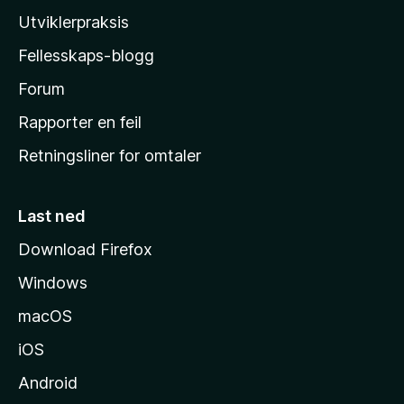
l
Utviklerpraksis
a
Fellesskaps-blogg
s
h
Forum
j
Rapporter en feil
e
Retningsliner for omtaler
m
m
e
Last ned
s
Download Firefox
i
Windows
d
e
macOS
iOS
Android