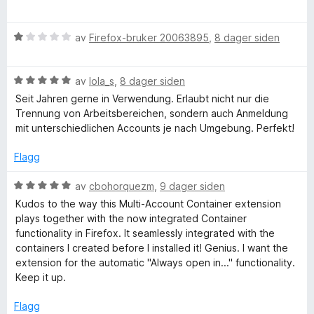
5
u
e
x
u
r
r
t
V
d
av
Firefox-bruker 20063895
,
8 dager siden
t
a
u
e
t
M
v
r
r
i
5
V
d
av
lola_s
,
8 dager siden
t
l
u
u
e
t
5
Seit Jahren gerne in Verwendung. Erlaubt nicht nur die
r
r
i
u
Trennung von Arbeitsbereichen, sondern auch Anmeldung
l
d
t
l
t
mit unterschiedlichen Accounts je nach Umgebung. Perfekt!
e
t
5
a
r
i
u
t
v
Flagg
t
l
t
5
t
1
a
V
av
cbohorquezm
,
9 dager siden
i
i
u
v
u
Kudos to the way this Multi-Account Container extension
l
t
5
r
plays together with the now integrated Container
-
5
a
d
functionality in Firefox. It seamlessly integrated with the
u
v
e
containers I created before I installed it! Genius. I want the
A
t
5
r
extension for the automatic "Always open in..." functionality.
a
t
Keep it up.
v
t
c
5
i
Flagg