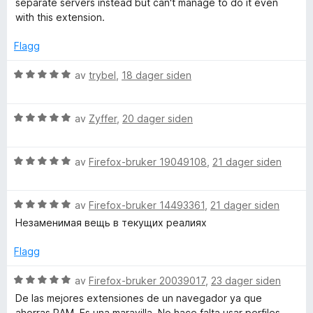
separate servers instead but can't manage to do it even
i
u
with this extension.
l
t
2
a
Flagg
u
v
t
5
V
av
trybel
,
18 dager siden
a
u
v
r
5
V
d
av
Zyffer
,
20 dager siden
u
e
r
r
V
d
av
Firefox-bruker 19049108
,
21 dager siden
t
u
e
t
r
r
i
V
d
av
Firefox-bruker 14493361
,
21 dager siden
t
l
u
e
t
5
Незаменимая вещь в текущих реалиях
r
r
i
u
d
t
l
t
Flagg
e
t
5
a
r
i
u
v
V
av
Firefox-bruker 20039017
,
23 dager siden
t
l
t
5
u
De las mejores extensiones de un navegador ya que
t
5
a
r
ahorras RAM. Es una maravilla. No hace falta usar perfiles