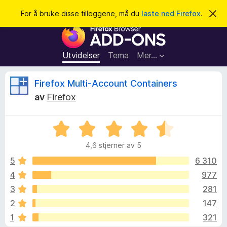
S
Logg inn
For å bruke disse tilleggene, må du
laste ned Firefox
.
A
v
ø
T
v
k
i
i
s
l
d
Utvidelser
Tema
Mer…
e
l
n
e
n
O
Firefox Multi-Account Containers
e
g
m
av
Firefox
g
e
m
l
f
d
V
o
i
t
n
u
r
g
4,6 stjerner av 5
r
F
e
a
d
n
5
6 310
i
e
4
977
r
l
r
e
3
281
t
f
t
e
2
147
i
o
1
321
l
x