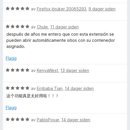
l
c
5
V
av
Firefox-bruker 20065293
,
9 dager siden
u
u
o
t
r
a
V
d
av
Chule
,
11 dager siden
u
v
u
e
después de años me entero que con esta extensión se
5
r
r
pueden abrir automáticamente sitios con su contenedor
d
t
n
asignado.
e
t
r
i
Flagg
t
t
l
t
5
V
av
KenyaWest
,
13 dager siden
C
i
u
u
l
t
r
5
o
a
V
d
av
Erribaba Tian
,
14 dager siden
u
v
u
e
这个功能真是太好用啦！！！
t
5
r
r
n
a
d
t
Flagg
v
e
t
t
5
r
i
V
av
PabloPovar
,
14 dager siden
t
l
u