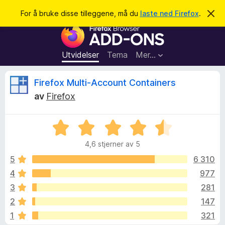
S
Logg inn
For å bruke disse tilleggene, må du
laste ned Firefox
.
A
v
ø
T
v
k
i
i
s
l
d
Utvidelser
Tema
Mer…
e
l
n
e
n
O
Firefox Multi-Account Containers
e
g
m
av
Firefox
g
e
m
l
f
d
V
o
i
t
n
u
r
g
4,6 stjerner av 5
r
F
e
a
d
n
5
6 310
i
e
4
977
r
l
r
e
3
281
t
f
t
e
2
147
i
o
1
321
l
x