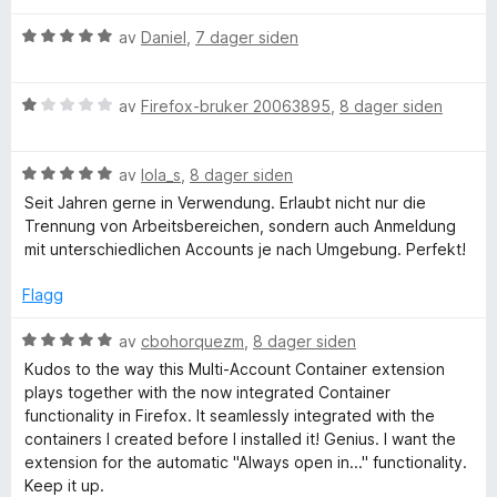
i
r
x
l
V
d
av
Daniel
,
7 dager siden
5
u
e
u
r
r
M
t
V
d
av
Firefox-bruker 20063895
,
8 dager siden
t
a
u
e
t
u
v
r
r
i
5
V
d
av
lola_s
,
8 dager siden
t
l
l
u
e
t
5
Seit Jahren gerne in Verwendung. Erlaubt nicht nur die
r
r
i
u
Trennung von Arbeitsbereichen, sondern auch Anmeldung
d
t
l
t
t
mit unterschiedlichen Accounts je nach Umgebung. Perfekt!
e
t
5
a
r
i
u
v
Flagg
i
t
l
t
5
t
1
a
V
av
cbohorquezm
,
8 dager siden
-
i
u
v
u
Kudos to the way this Multi-Account Container extension
l
t
5
r
plays together with the now integrated Container
A
5
a
d
functionality in Firefox. It seamlessly integrated with the
u
v
e
containers I created before I installed it! Genius. I want the
t
5
r
c
extension for the automatic "Always open in..." functionality.
a
t
Keep it up.