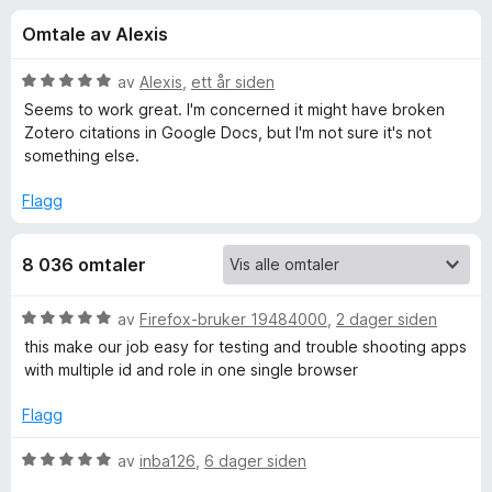
r
4
-
Omtale av Alexis
,
n
f
6
e
u
V
av
Alexis
,
ett år siden
t
o
t
u
Seems to work great. I'm concerned it might have broken
t
a
r
Zotero citations in Google Docs, but I'm not sure it's not
v
d
l
something else.
r
5
e
e
r
Flagg
s
F
t
e
t
r
i
8 036 omtaler
i
l
5
r
V
av
Firefox-bruker 19484000
,
2 dager siden
u
u
this make our job easy for testing and trouble shooting apps
t
r
e
with multiple id and role in one single browser
a
d
v
e
Flagg
f
5
r
t
V
av
inba126
,
6 dager siden
o
t
u