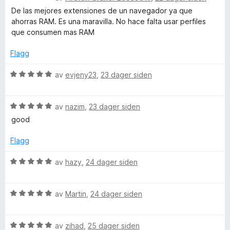
t
l
t
5
u
De las mejores extensiones de un navegador ya que
t
5
a
r
ahorras RAM. Es una maravilla. No hace falta usar perfiles
i
u
v
d
que consumen mas RAM
l
t
5
e
5
a
r
Flagg
u
v
t
t
5
t
V
av
evjeny23
,
23 dager siden
a
i
u
v
l
r
5
5
V
d
av
nazim
,
23 dager siden
u
u
e
good
t
r
r
a
d
t
Flagg
v
e
t
5
r
i
V
av
hazy
,
24 dager siden
t
l
u
t
5
r
i
u
V
d
av
Martin
,
24 dager siden
l
t
u
e
5
a
r
r
u
v
V
d
av
zihad
,
25 dager siden
t