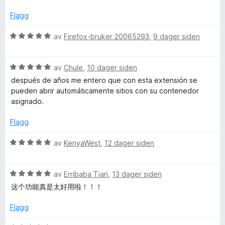
v
t
c
5
i
Flagg
l
o
5
V
av
Firefox-bruker 20065293
,
9 dager siden
u
u
u
t
r
a
V
d
av
Chule
,
10 dager siden
v
u
e
n
después de años me entero que con esta extensión se
5
r
r
pueden abrir automáticamente sitios con su contenedor
d
t
asignado.
t
e
t
r
i
Flagg
C
t
l
t
5
V
av
KenyaWest
,
12 dager siden
i
o
u
u
l
t
r
5
a
V
d
av
Erribaba Tian
,
13 dager siden
n
u
v
u
e
这个功能真是太好用啦！！！
t
5
r
r
t
a
d
t
Flagg
v
e
t