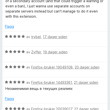
of a secondary account (and that could trigger a warning or
t
l
even a ban), I just wanna use separate accounts on
t
5
separate servers instead but can't manage to do it even
i
u
with this extension.
l
t
2
a
Flagg
u
v
t
5
V
av
trybel
,
17 dager siden
a
u
v
r
5
V
d
av
Zyffer
,
19 dager siden
u
e
r
r
V
d
av
Firefox-bruker 19049108
,
20 dager siden
t
u
e
t
r
r
i
V
d
av
Firefox-bruker 14493361
,
21 dager siden
t
l
u
e
t
5
Незаменимая вещь в текущих реалиях
r
r
i
u
d
t
l
t
Flagg
e
t
5
a
r
i
u
v
V
av
Firefox-bruker 20039017
,
22 dager siden