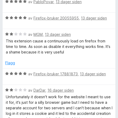
a
5
r
i
V
av
PabloPovar
,
13 dager siden
t
l
u
t
5
i
r
i
u
V
d
av
Firefox-bruker 20055955
,
13 dager siden
l
t
u
e
n
5
a
r
r
u
v
V
d
av
MGM
,
13 dager siden
t
e
t
5
u
e
t
This extension cause a continuously load on firefox from
a
r
r
i
time to time. As soon as disable it everything works fine. It's
r
v
d
t
l
a shame because it is very useful
5
e
t
5
r
i
u
s
Flagg
t
l
t
t
5
a
V
av
Firefox-bruker 17881873
,
13 dager siden
i
u
v
u
l
t
5
r
2
a
V
d
av
DarDar
,
16 dager siden
u
v
u
e
Unfortunately it doesn't work for the website I meant to use
t
5
r
r
it for, it's just for a silly browser game but I need to have a
a
d
t
separate account for two servers and I can't because when I
v
e
t
log in it stores a cookie and it led to the accidental creation
5
r
i