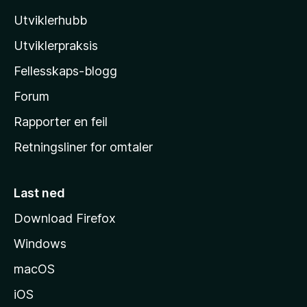
i
Utviklerhubb
l
l
Utviklerpraksis
a
Fellesskaps-blogg
s
h
Forum
j
Rapporter en feil
e
Retningsliner for omtaler
m
m
e
Last ned
s
Download Firefox
i
Windows
d
e
macOS
iOS