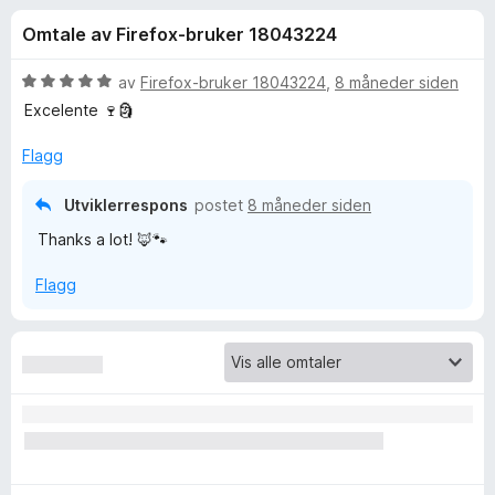
r
4
-
Omtale av Firefox-bruker 18043224
,
n
f
3
e
u
V
av
Firefox-bruker 18043224
,
8 måneder siden
t
o
t
u
Excelente 🍷🗿
t
a
r
v
d
l
Flagg
r
5
e
e
r
s
Utviklerrespons
postet
8 måneder siden
M
t
e
Thanks a lot! 🦊🐾
t
r
e
i
Flagg
l
5
d
u
t
i
a
v
a
5
D