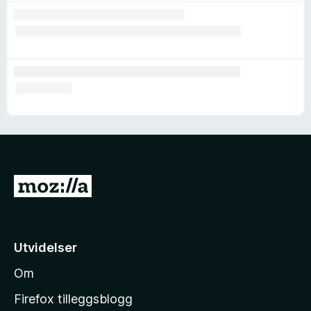
G
å
t
i
Utvidelser
l
Om
M
o
Firefox tilleggsblogg