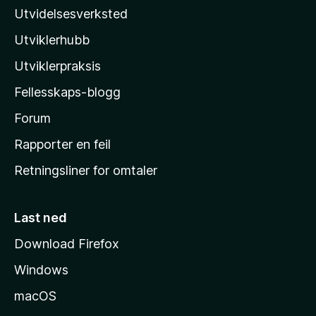
z
Utvidelsesverksted
i
Utviklerhubb
l
l
Utviklerpraksis
a
Fellesskaps-blogg
s
h
Forum
j
Rapporter en feil
e
Retningsliner for omtaler
m
m
e
Last ned
s
Download Firefox
i
Windows
d
e
macOS