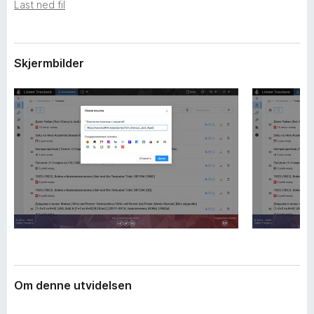
i
Last ned fil
-
d
n
e
e
l
s
Skjermbilder
t
e
t
r
l
e
s
e
r
Om denne utvidelsen