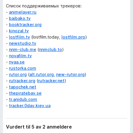
Список поддерживаемых трекеров:
-
animelayer.ru
-
baibako.tv
-
booktracker.org
-
kinozal.tv
-
lostfilm.tv
(lostfilm.today,
lostfilm.pro
)
-
newstudio.tv
-
nnm-club.me
(
nnmclub.to
)
-
novafilm.tv
-
nyaa.se
-
rustorka.com
-
rutor.org
(
alt.rutor.org
,
new-rutor.org
)
-
rutracker.org
(
rutracker.net
)
-
tapochek.net
-
thepiratebay.se
-
tr.anidub.com
-
tracker.0day.kiev.ua
Vurdert til 5 av 2 anmeldere