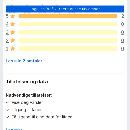
D
Logg inn for å vurdere denne utvidelsen
e
5
2
t
4
0
e
r
3
0
i
2
0
n
1
0
g
e
Les alle 2 omtaler
n
v
u
r
Tillatelser og data
d
e
Nødvendige tillatelser:
r
Vise deg varsler
i
Tilgang til faner
n
g
Få tilgang til dine data for litr.cc
e
r
Les mer