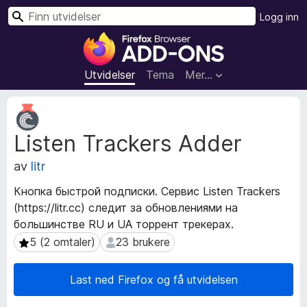
S
Logg inn
ø
T
k
i
l
Utvidelser
Tema
Mer…
l
e
M
g
e
Listen Trackers Adder
t
g
a
f
av
litr
d
o
a
r
Кнопка быстрой подписки. Сервис Listen Trackers
t
F
(https://litr.cc) следит за обновлениями на
a
i
большинстве RU и UA торрент трекерах.
f
r
o
5 (2 omtaler)
23 brukere
5 (2 omtaler)
23 brukere
r
e
u
f
Last ned Firefox og få utvidelsen
t
o
v
x