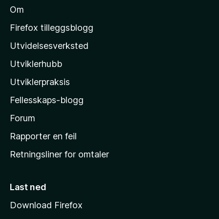
Om
M
o
Firefox tilleggsblogg
z
Utvidelsesverksted
i
Utviklerhubb
l
l
Utviklerpraksis
a
Fellesskaps-blogg
s
h
Forum
j
Rapporter en feil
e
Retningsliner for omtaler
m
m
e
Last ned
s
Download Firefox
i