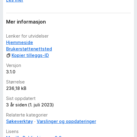
e
n
n
Mer informasjon
å
Lenker for utvidelser
Hjemmeside
Brukerstøttenettsted
Kopier tilleggs-ID
Versjon
3.1.0
Størrelse
236,18 kB
Sist oppdatert
3 år siden (1. juli 2023)
Relaterte kategorier
Søkeverktøy
Varslinger og oppdateringer
Lisens