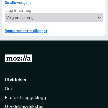
Se alle versjoner
Legg til i samling
Rapporter dette tillegget
G
å
t
i
Utvidelser
l
Om
M
o
Firefox tilleggsblogg
z
Utvidelsesverksted