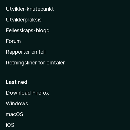
i
Utvikler-knutepunkt
l
l
Utviklerpraksis
a
Fellesskaps-blogg
s
h
Forum
j
Rapporter en feil
e
Retningsliner for omtaler
m
m
e
Last ned
s
Download Firefox
i
Windows
d
e
macOS
iOS