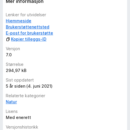
Mer informasjon
d
e
Lenker for utvidelser
r
Hjemmeside
i
Brukerstøttenettsted
n
E-post for brukerstøtte
g
Kopier tilleggs-ID
e
r
Versjon
e
7.0
n
Størrelse
n
294,97 kB
å
Sist oppdatert
5 år siden (4. juni 2021)
Relaterte kategorier
Natur
Lisens
Med enerett
Versjonshistorikk