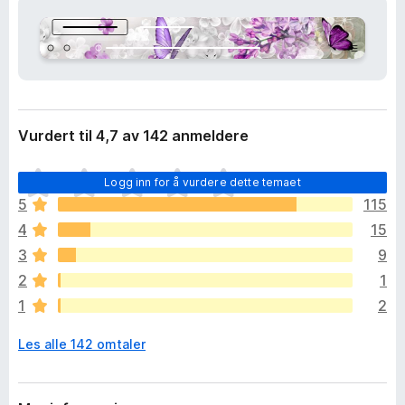
i
-
d
n
e
e
l
s
t
e
t
r
l
Vurdert til 4,7 av 142 anmeldere
e
s
D
Logg inn for å vurdere dette temaet
e
e
5
115
r
t
4
15
e
r
3
9
i
2
1
n
1
2
g
e
Les alle 142 omtaler
n
v
u
r