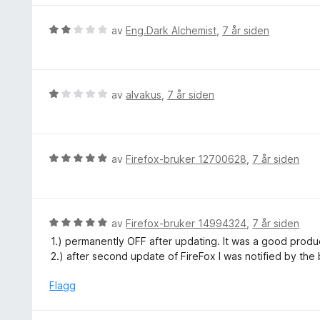
l
r
v
5
t
5
V
av
Eng.Dark Alchemist
,
7 år siden
u
t
u
t
i
r
a
l
d
v
2
e
5
V
av
alvakus
,
7 år siden
u
r
u
t
t
r
a
t
d
v
i
e
5
V
av
Firefox-bruker 12700628
,
7 år siden
l
r
u
2
t
r
u
t
d
t
i
e
V
av
Firefox-bruker 14994324
,
7 år siden
a
l
r
u
v
1.) permanently OFF after updating. It was a good produc
1
t
r
5
2.) after second update of FireFox I was notified by th
u
t
d
t
i
e
Flagg
a
l
r
v
5
t
5