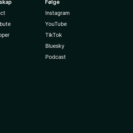
sskap
Følge
ct
Instagram
ibute
YouTube
oper
TikTok
Bluesky
Podcast