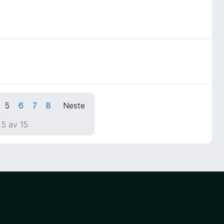
5
6
7
8
Neste
 5 av 15