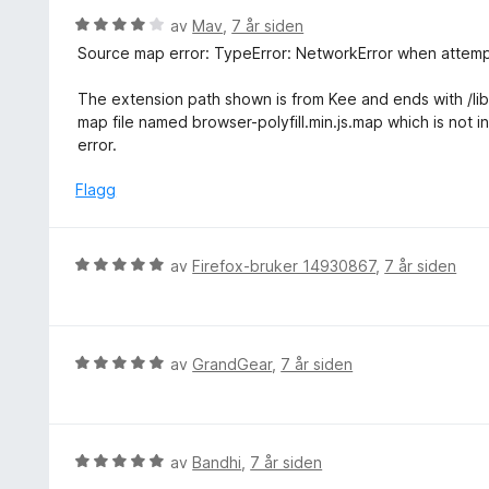
t
i
e
V
av
Mav
,
7 år siden
a
l
r
u
v
Source map error: TypeError: NetworkError when attempt
1
t
r
5
u
t
d
The extension path shown is from Kee and ends with /lib/tp
t
i
e
map file named browser-polyfill.min.js.map which is not i
a
l
r
error.
v
5
t
5
u
t
Flagg
t
i
a
l
v
4
V
av
Firefox-bruker 14930867
,
7 år siden
5
u
u
t
r
a
d
v
e
V
av
GrandGear
,
7 år siden
5
r
u
t
r
t
d
i
e
V
av
Bandhi
,
7 år siden
l
r
u