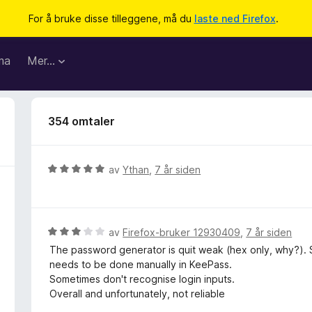
For å bruke disse tilleggene, må du
laste ned Firefox
.
ma
Mer…
354 omtaler
V
av
Ythan
,
7 år siden
u
r
d
e
V
av
Firefox-bruker 12930409
,
7 år siden
r
u
The password generator is quit weak (hex only, why?). S
t
r
needs to be done manually in KeePass.
t
d
Sometimes don't recognise login inputs.
i
e
Overall and unfortunately, not reliable
l
r