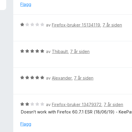
5
t
Flagg
u
t
t
i
a
l
V
av
Firefox-bruker 15134119
,
7 år siden
v
3
u
5
u
r
t
d
a
e
V
av
Thibault
,
7 år siden
v
r
u
5
t
r
t
d
i
e
V
av
Alexander
,
7 år siden
l
r
u
1
t
r
u
t
d
t
i
e
V
av
Firefox-bruker 13479372
,
7 år siden
a
l
r
u
v
Doesn't work with Firefox 60.7.1 ESR (18/06/19) - KeePa
5
t
r
5
u
t
d
Flagg
t
i
e
a