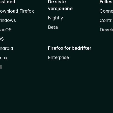
ast ned
De siste
Felle
versjonene
ownload Firefox
Conne
Nightly
indows
Contr
Beta
acOS
Devel
OS
Firefox for bedrifter
ndroid
Enterprise
inux
l