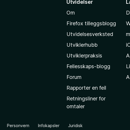
Utvidelser
L
t
Om
D
i
l
Firefox tilleggsblogg
W
M
Utvidelsesverksted
m
o
z
Utviklerhubb
i
i
Utviklerpraksis
A
l
Fellesskaps-blogg
L
l
a
Forum
Al
s
Rapporter en feil
h
Retningsliner for
j
omtaler
e
m
m
Personvern
Infokapsler
Juridisk