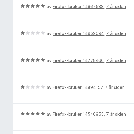
u
t
V
av
Firefox-bruker 14967588
,
7 år siden
t
i
u
a
l
r
v
5
d
5
u
e
V
av
Firefox-bruker 14959094
,
7 år siden
t
r
u
a
t
r
v
t
d
5
i
e
V
av
Firefox-bruker 14778466
,
7 år siden
l
r
u
5
t
r
u
t
d
t
i
e
V
av
Firefox-bruker 14894157
,
7 år siden
a
l
r
u
v
1
t
r
5
u
t
d
t
i
e
V
av
Firefox-bruker 14540955
,
7 år siden
a
l
r
u
v
5
t
r
5
u
t
d