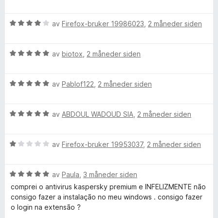
t
l
t
u
t
5
a
r
s
i
u
v
V
d
av
Firefox-bruker 19986023
,
2 måneder siden
l
t
5
u
e
k
5
a
r
r
u
v
V
d
av
biotox
,
2 måneder siden
t
y
t
5
u
e
t
a
r
r
i
v
V
d
av
Pablof122
,
2 måneder siden
t
P
l
5
u
e
t
5
r
r
i
u
r
V
d
av
ABDOUL WADOUD SIA
,
2 måneder siden
t
l
t
u
e
t
4
a
o
r
r
i
u
v
V
d
av
Firefox-bruker 19953037
,
2 måneder siden
t
l
t
5
u
e
t
t
5
a
r
r
i
u
v
V
d
av
Paula
,
3 måneder siden
t
l
t
5
e
u
e
t
5
a
comprei o antivirus kaspersky premium e INFELIZMENTE não
r
r
i
u
v
consigo fazer a instalação no meu windows . consigo fazer
c
d
t
l
t
5
o login na extensão ?
e
t
5
a