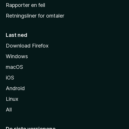
j
Rapporter en feil
e
Retningsliner for omtaler
m
m
e
Last ned
s
Download Firefox
i
Windows
d
e
macOS
iOS
Android
Linux
All
De siste versjonene