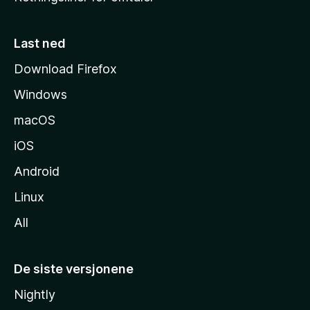
m
m
e
Last ned
s
Download Firefox
i
Windows
d
e
macOS
iOS
Android
Linux
All
De siste versjonene
Nightly