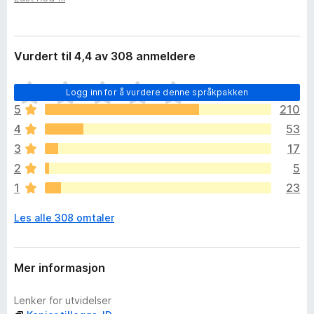
i
-
d
n
e
e
l
Vurdert til 4,4 av 308 anmeldere
s
t
e
t
D
r
Logg inn for å vurdere denne språkpakken
l
e
5
210
e
t
4
53
s
e
e
r
3
17
i
r
2
5
n
1
23
g
e
Les alle 308 omtaler
n
v
u
r
Mer informasjon
d
e
Lenker for utvidelser
r