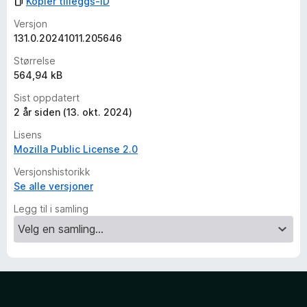
Kopier tilleggs-ID
i
n
Versjon
g
131.0.20241011.205646
e
Størrelse
r
564,94 kB
e
n
Sist oppdatert
n
2 år siden (13. okt. 2024)
å
Lisens
Mozilla Public License 2.0
Versjonshistorikk
Se alle versjoner
Legg til i samling