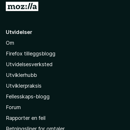
G
å
t
i
Utvidelser
l
Om
M
o
Firefox tilleggsblogg
z
Utvidelsesverksted
i
Utviklerhubb
l
l
Utviklerpraksis
a
Fellesskaps-blogg
s
h
Forum
j
Rapporter en feil
e
Retningsliner for omtaler